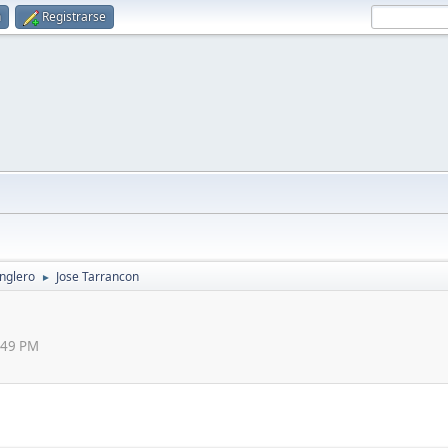
n
Registrarse
anglero
Jose Tarrancon
►
9:49 PM