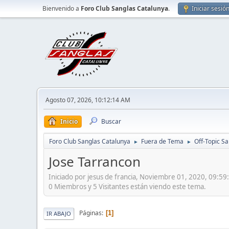
Bienvenido a
Foro Club Sanglas Catalunya
.
Iniciar sesió
Agosto 07, 2026, 10:12:14 AM
Inicio
Buscar
Foro Club Sanglas Catalunya
Fuera de Tema
Off-Topic S
►
►
Jose Tarrancon
Iniciado por jesus de francia, Noviembre 01, 2020, 09:5
0 Miembros y 5 Visitantes están viendo este tema.
Páginas
1
IR ABAJO