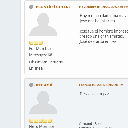
jesus de francia
Noviembre 01, 2020, 09:59:49 P
Hoy me han dado una mala n
Jose nos ha fallecido.
José fue el hombre impresci
creado una gran amistad.
José descansa en paz
Full Member
Mensajes: 68
Ubicación: 16/06/60
En línea
armand
Febrero 03, 2021, 12:02:28 PM
Descanse en paz.
Armand i Roser
Hero Member