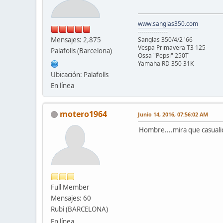
www.sanglas350.com
---------------
Mensajes: 2,875
Sanglas 350/4/2 '66
Vespa Primavera T3 125
Palafolls (Barcelona)
Ossa "Pepsi" 250T
Yamaha RD 350 31K
Ubicación: Palafolls
En línea
motero1964
Junio 14, 2016, 07:56:02 AM
Hombre....mira que casualid
Full Member
Mensajes: 60
Rubi (BARCELONA)
En línea