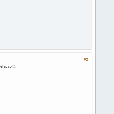
#2
l aviso!!!.