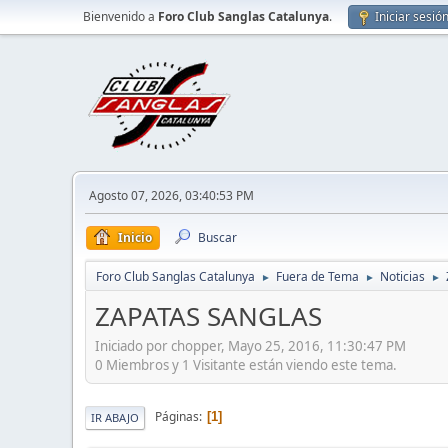
Bienvenido a
Foro Club Sanglas Catalunya
.
Iniciar sesió
Agosto 07, 2026, 03:40:53 PM
Inicio
Buscar
Foro Club Sanglas Catalunya
Fuera de Tema
Noticias
►
►
►
ZAPATAS SANGLAS
Iniciado por chopper, Mayo 25, 2016, 11:30:47 PM
0 Miembros y 1 Visitante están viendo este tema.
Páginas
1
IR ABAJO