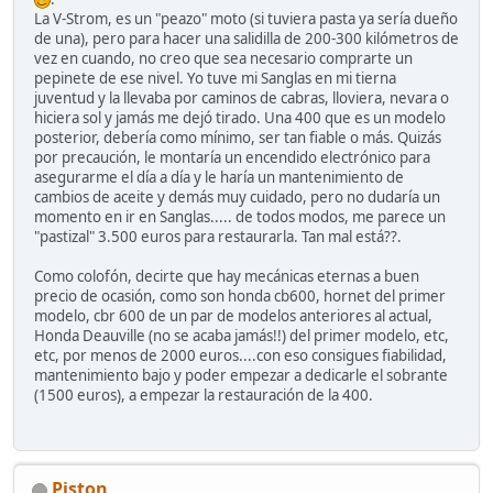
La V-Strom, es un "peazo" moto (si tuviera pasta ya sería dueño
de una), pero para hacer una salidilla de 200-300 kilómetros de
vez en cuando, no creo que sea necesario comprarte un
pepinete de ese nivel. Yo tuve mi Sanglas en mi tierna
juventud y la llevaba por caminos de cabras, lloviera, nevara o
hiciera sol y jamás me dejó tirado. Una 400 que es un modelo
posterior, debería como mínimo, ser tan fiable o más. Quizás
por precaución, le montaría un encendido electrónico para
asegurarme el día a día y le haría un mantenimiento de
cambios de aceite y demás muy cuidado, pero no dudaría un
momento en ir en Sanglas..... de todos modos, me parece un
"pastizal" 3.500 euros para restaurarla. Tan mal está??.
Como colofón, decirte que hay mecánicas eternas a buen
precio de ocasión, como son honda cb600, hornet del primer
modelo, cbr 600 de un par de modelos anteriores al actual,
Honda Deauville (no se acaba jamás!!) del primer modelo, etc,
etc, por menos de 2000 euros....con eso consigues fiabilidad,
mantenimiento bajo y poder empezar a dedicarle el sobrante
(1500 euros), a empezar la restauración de la 400.
Piston