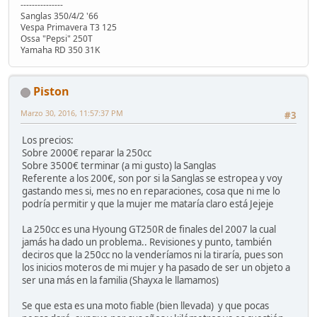
---------------
Sanglas 350/4/2 '66
Vespa Primavera T3 125
Ossa "Pepsi" 250T
Yamaha RD 350 31K
Piston
Marzo 30, 2016, 11:57:37 PM
#3
Los precios:
Sobre 2000€ reparar la 250cc
Sobre 3500€ terminar (a mi gusto) la Sanglas
Referente a los 200€, son por si la Sanglas se estropea y voy
gastando mes si, mes no en reparaciones, cosa que ni me lo
podría permitir y que la mujer me mataría claro está Jejeje
La 250cc es una Hyoung GT250R de finales del 2007 la cual
jamás ha dado un problema.. Revisiones y punto, también
deciros que la 250cc no la venderíamos ni la tiraría, pues son
los inicios moteros de mi mujer y ha pasado de ser un objeto a
ser una más en la familia (Shayxa le llamamos)
Se que esta es una moto fiable (bien llevada) y que pocas