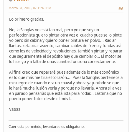
Marzo 31, 2016, 07:11:40 PM
#6
Lo primero gracias.
No, la Sanglas no está tan mal, pero yo que soy un
perfeccionista quiero pintar otra vez el cuadro pues se lo pinte
yo pero sin cabina y quiero poner pintura en polvo... Radiar
llantas, retapizar asiento, cambiar cables de freno y fundas así
como los de velocidad y revoluciones, también pintar y reparar
que seguramente el depósito hay que cambiarlo... El motor se
lo hice yo y a falta de unas cuantas funciona correctamente.
Al final creo que repararé pues además de lo más económico
es lo que más me tira el corazón.... Pues la Sanglas pertenece a
mi suegro de cuando era un chaval y ahora ya jubilado se que
le hará mucha ilusión verla y porque no llevarla. Ahora si la ves
en parado pensarías que está lista para rodar... Lástima que no
puedo poner fotos desde el móvil...
Vsssss
Caer esta permitido, levantarse es obligatorio.