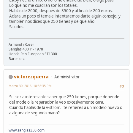
Estoy hecho un lío. O no lo he entendido bien, o algo pasa.
Lo que no me cuadran son los totales.
Hablas de 2000, después de 3500 y al final de 200 euros.
Aclara un poco el tema e intentaremos darte algún consejo, y
también nos dices que 250 tienes y de que año.
Saludos.
Armand i Roser
Sanglas 400 Y - 1978
Honda Pan European ST1300
Barcelona
victorezquerra
Administrator
Marzo 30, 2016, 10:35:35 PM
#2
Si.. seria interesante saber que 250 tienes, porque depende
del modelo la reparacion la veo excesivamente cara.
Cuando hablas de la v-strom.. te refieres a un modelo nuevo o
a alguna de segunda mano?
www.sanglas350.com