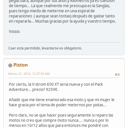
pegas dará, aunque por sus años y kilómetros ya es cuestión
de tiempo... La que realmente me preocupa es la Sanglas,
pues tengo miedo de meterme en una espiral de
reparaciones ( aunque sean tontas) después de gastar tanto
en repararla... Muchas gracias por la ayuda y vuestro tiempo.
Vsssss
Caer esta permitido, levantarse es obligatorio.
Piston
Marzo 31, 2016, 12:37:50 AM
#4
Por cierto, la V-strom 650 XT seria nueva y con el Pack
Adventure... precio? 9250€.
Añadir que me tiene enamorado esa moto y que mi mujer le
hace gracia por el tema de poder meternos por pistas...
Pero claro, no se que hacer pues seguramente si reparo las
motos no creo que compre moto nunca.... nunca o por lo
menos en 10/12 años que para entonces me pondré con