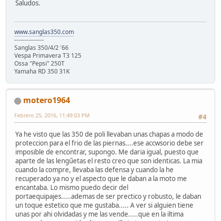
Saludos.
www.sanglas350.com
---------------
Sanglas 350/4/2 '66
Vespa Primavera T3 125
Ossa "Pepsi" 250T
Yamaha RD 350 31K
motero1964
Febrero 25, 2016, 11:49:03 PM
#4
Ya he visto que las 350 de poli llevaban unas chapas a modo de
proteccion para el frio de las piernas....ese accwsorio debe ser
imposible de encontrar, supongo. Me daria igual, puesto que
aparte de las lengűetas el resto creo que son identicas. La mia
cuando la compre, llevaba las defensa y cuando la he
recuperado ya no y el aspecto que le daban a la moto me
encantaba. Lo mismo puedo decir del
portaequipajes.....ademas de ser prectico y robusto, le daban
un toque estetico que me gustaba..... A ver si alguien tiene
unas por ahi olvidadas y me las vende.....que en la iltima