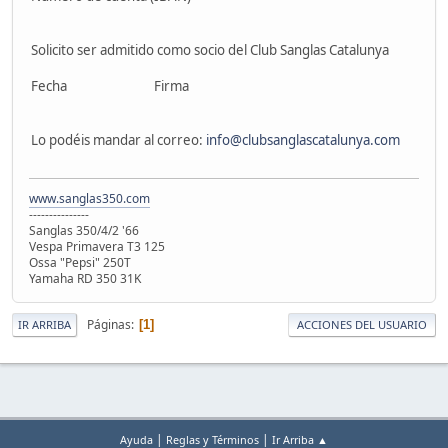
Solicito ser admitido como socio del Club Sanglas Catalunya
Fecha Firma
Lo podéis mandar al correo:
info@clubsanglascatalunya.com
www.sanglas350.com
---------------
Sanglas 350/4/2 '66
Vespa Primavera T3 125
Ossa "Pepsi" 250T
Yamaha RD 350 31K
Páginas
1
IR ARRIBA
ACCIONES DEL USUARIO
|
|
Ayuda
Reglas y Términos
Ir Arriba ▲