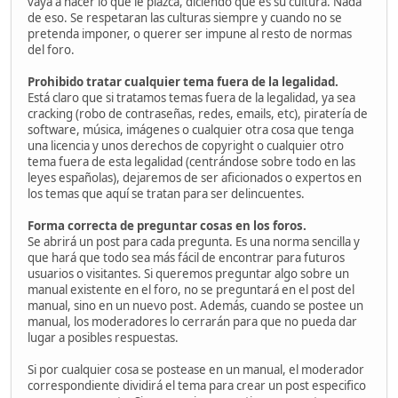
vaya a hacer lo que le plazca, diciendo que es su cultura. Nada
de eso. Se respetaran las culturas siempre y cuando no se
pretenda imponer, o querer ser impune al resto de normas
del foro.
Prohibido tratar cualquier tema fuera de la legalidad.
Está claro que si tratamos temas fuera de la legalidad, ya sea
cracking (robo de contraseñas, redes, emails, etc), piratería de
software, música, imágenes o cualquier otra cosa que tenga
una licencia y unos derechos de copyright o cualquier otro
tema fuera de esta legalidad (centrándose sobre todo en las
leyes españolas), dejaremos de ser aficionados o expertos en
los temas que aquí se tratan para ser delincuentes.
Forma correcta de preguntar cosas en los foros.
Se abrirá un post para cada pregunta. Es una norma sencilla y
que hará que todo sea más fácil de encontrar para futuros
usuarios o visitantes. Si queremos preguntar algo sobre un
manual existente en el foro, no se preguntará en el post del
manual, sino en un nuevo post. Además, cuando se postee un
manual, los moderadores lo cerrarán para que no pueda dar
lugar a posibles respuestas.
Si por cualquier cosa se postease en un manual, el moderador
correspondiente dividirá el tema para crear un post especifico