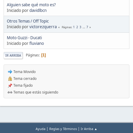
Alguien sabe qué moto es?
Iniciado por
davidlbcn
Otros Temas / Off Topic
Iniciado por
victorezquerra
1
2
3
...
7
Páginas
Moto Guzzi - Ducati
Iniciado por
fluviano
Páginas
1
IR ARRIBA
Tema Movido
Tema cerrado
Tema fijado
Temas que estás siguiendo
|
|
Ayuda
Reglas y Términos
Ir Arriba ▲