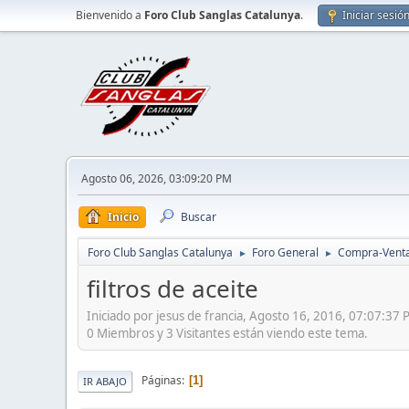
Bienvenido a
Foro Club Sanglas Catalunya
.
Iniciar sesió
Agosto 06, 2026, 03:09:20 PM
Inicio
Buscar
Foro Club Sanglas Catalunya
Foro General
Compra-Vent
►
►
filtros de aceite
Iniciado por jesus de francia, Agosto 16, 2016, 07:07:37
0 Miembros y 3 Visitantes están viendo este tema.
Páginas
1
IR ABAJO