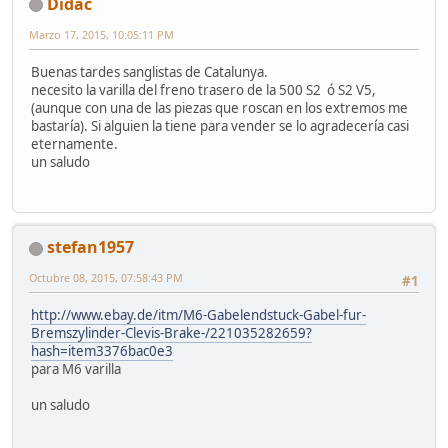
Didac
Marzo 17, 2015, 10:05:11 PM
Buenas tardes sanglistas de Catalunya.
necesito la varilla del freno trasero de la 500 S2 ó S2 V5,
(aunque con una de las piezas que roscan en los extremos me
bastaría). Si alguien la tiene para vender se lo agradecería casi
eternamente.
un saludo
stefan1957
Octubre 08, 2015, 07:58:43 PM
#1
http://www.ebay.de/itm/M6-Gabelendstuck-Gabel-fur-
Bremszylinder-Clevis-Brake-/221035282659?
hash=item3376bac0e3
para M6 varilla
un saludo