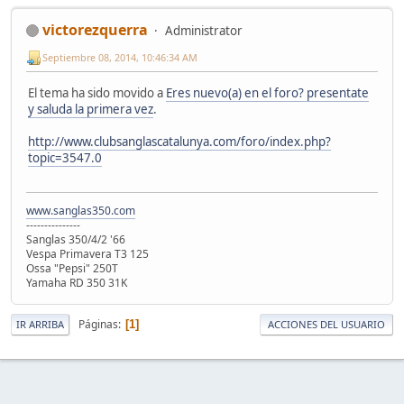
victorezquerra
Administrator
Septiembre 08, 2014, 10:46:34 AM
El tema ha sido movido a
Eres nuevo(a) en el foro? presentate
y saluda la primera vez
.
http://www.clubsanglascatalunya.com/foro/index.php?
topic=3547.0
www.sanglas350.com
---------------
Sanglas 350/4/2 '66
Vespa Primavera T3 125
Ossa "Pepsi" 250T
Yamaha RD 350 31K
Páginas
1
IR ARRIBA
ACCIONES DEL USUARIO