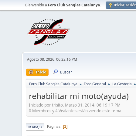
Bienvenido a
Foro Club Sanglas Catalunya
.
Iniciar sesió
Agosto 08, 2026, 06:22:16 PM
Inicio
Buscar
Foro Club Sanglas Catalunya
Foro General
La Gestoria
►
►
rehabilitar mi moto(ayuda)
Iniciado por trisito, Marzo 31, 2014, 06:19:17 PM
0 Miembros y 4 Visitantes están viendo este tema.
Páginas
1
IR ABAJO