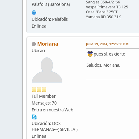
Sanglas 350/4/2 '66
Palafolls (Barcelona)
Vespa Primavera T3 125
Ossa "Pepsi" 250T
Yamaha RD 350 31K
Ubicación: Palafolls
En línea
Moriana
Julio 29, 2014, 12:26:30 PM
Ubicaci
pues sí, es cierto.
Saludos. Moriana.
Full Member
Mensajes: 70
Entra en nuestra Web
Ubicación: DOS
HERMANAS---( SEVILLA )
En línea