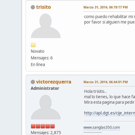
trisito
Marzo 31, 2014, 06:19:17 PM
como puedo rehabilitar mi 
por favor si alguien me pue
Novato
Mensajes: 6
En línea
victorezquerra
Marzo 31, 2014, 06:44:01 PM
Administrator
Hola trisito..
mal lo tienes, lo que hace f
Mira esta pagina para pedir 
http://apl.dgt.es/cije_inte
www.sanglas350.com
---------------
Mensajes: 2,875