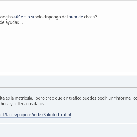
sanglas
400e.s.o.si
solo dispongo del
num.de
chasis?
de ayudar....
alta es la matricula.. pero creo que en trafico puedes pedir un "informe" 
hora y rellena los datos:
rnet/faces/paginas/indexSolicitud.xhtml