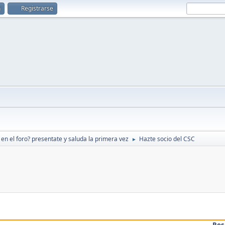
n
Registrarse
en el foro? presentate y saluda la primera vez
Hazte socio del CSC
►
Res