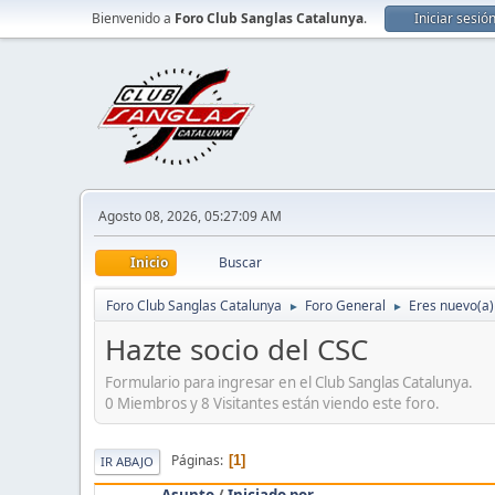
Bienvenido a
Foro Club Sanglas Catalunya
.
Iniciar sesió
Agosto 08, 2026, 05:27:09 AM
Inicio
Buscar
Foro Club Sanglas Catalunya
Foro General
Eres nuevo(a) 
►
►
Hazte socio del CSC
Formulario para ingresar en el Club Sanglas Catalunya.
0 Miembros y 8 Visitantes están viendo este foro.
Páginas
1
IR ABAJO
Asunto
/
Iniciado por