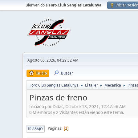
Bienvenido a
Foro Club Sanglas Catalunya
.
Iniciar sesió
Agosto 06, 2026, 04:29:32 AM
Inicio
Buscar
Foro Club Sanglas Catalunya
El taller
Mecanica
Pinza
►
►
►
Pinzas de freno
Iniciado por Didac, Octubre 18, 2021, 12:47:56 AM
0 Miembros y 2 Visitantes están viendo este tema.
Páginas
1
IR ABAJO