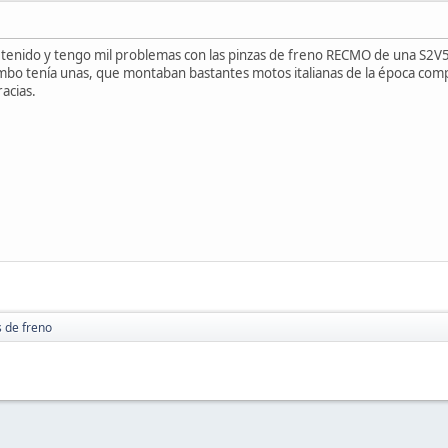
e tenido y tengo mil problemas con las pinzas de freno RECMO de una S2V5
embo tenía unas, que montaban bastantes motos italianas de la época comp
acias.
s de freno