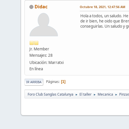
Didac
Octubre 18, 2021, 12:47:56 AM
Hola a todos, un saludo. H
de ir bien, he oido que Br
conseguirlas. Un saludo y gr
Jr. Member
Mensajes: 28
Ubicación: Marratxi
En línea
Páginas
1
IR ARRIBA
Foro Club Sanglas Catalunya
El taller
Mecanica
Pinza
►
►
►