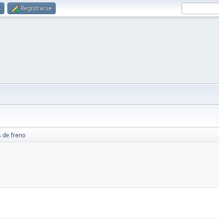
n
Registrarse
s de freno