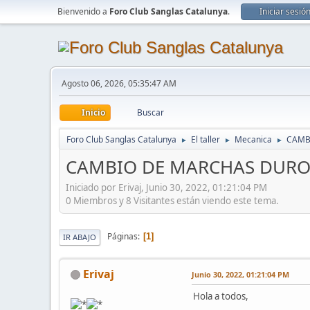
Bienvenido a
Foro Club Sanglas Catalunya
.
Iniciar sesió
Agosto 06, 2026, 05:35:47 AM
Inicio
Buscar
Foro Club Sanglas Catalunya
El taller
Mecanica
CAMB
►
►
►
CAMBIO DE MARCHAS DURO
Iniciado por Erivaj, Junio 30, 2022, 01:21:04 PM
0 Miembros y 8 Visitantes están viendo este tema.
Páginas
1
IR ABAJO
Erivaj
Junio 30, 2022, 01:21:04 PM
Hola a todos,