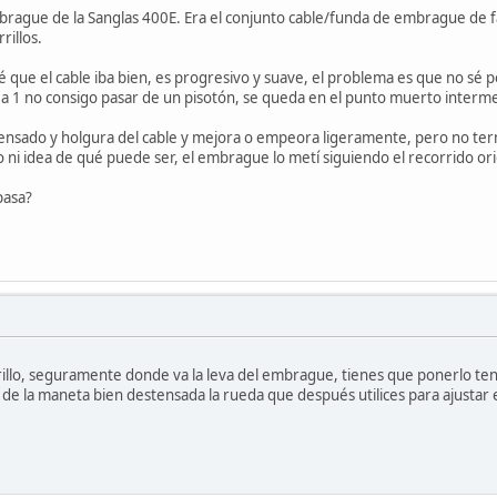
brague de la Sanglas 400E. Era el conjunto cable/funda de embrague de f
rillos.
ue el cable iba bien, es progresivo y suave, el problema es que no sé p
 a 1 no consigo pasar de un pisotón, se queda en el punto muerto interm
tensado y holgura del cable y mejora o empeora ligeramente, pero no ter
 ni idea de qué puede ser, el embrague lo metí siguiendo el recorrido orig
pasa?
illo, seguramente donde va la leva del embrague, tienes que ponerlo te
 de la maneta bien destensada la rueda que después utilices para ajustar 