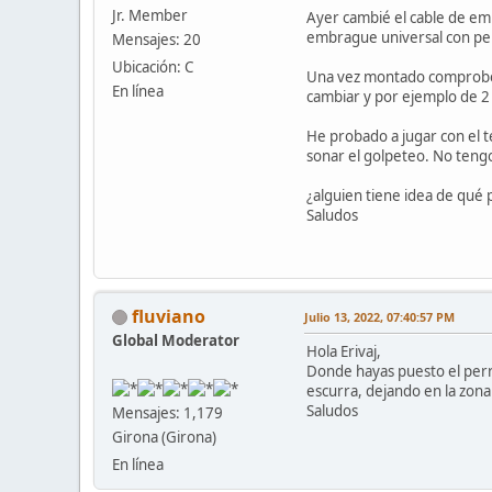
Jr. Member
Ayer cambié el cable de em
embrague universal con per
Mensajes: 20
Ubicación: C
Una vez montado comprobé q
En línea
cambiar y por ejemplo de 2
He probado a jugar con el 
sonar el golpeteo. No tengo
¿alguien tiene idea de qué 
Saludos
fluviano
Julio 13, 2022, 07:40:57 PM
Global Moderator
Hola Erivaj,
Donde hayas puesto el perr
escurra, dejando en la zona
Saludos
Mensajes: 1,179
Girona (Girona)
En línea