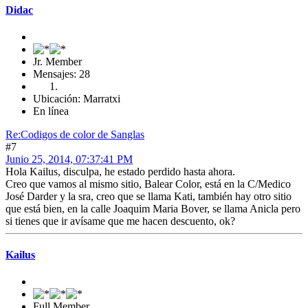
Didac
Jr. Member
Mensajes: 28
Ubicación: Marratxi
En línea
Re:Codigos de color de Sanglas
#7
Junio 25, 2014, 07:37:41 PM
Hola Kailus, disculpa, he estado perdido hasta ahora.
Creo que vamos al mismo sitio, Balear Color, está en la C/Medico
José Darder y la sra, creo que se llama Kati, también hay otro sitio
que está bien, en la calle Joaquim Maria Bover, se llama Anicla pero
si tienes que ir avísame que me hacen descuento, ok?
Kailus
Full Member