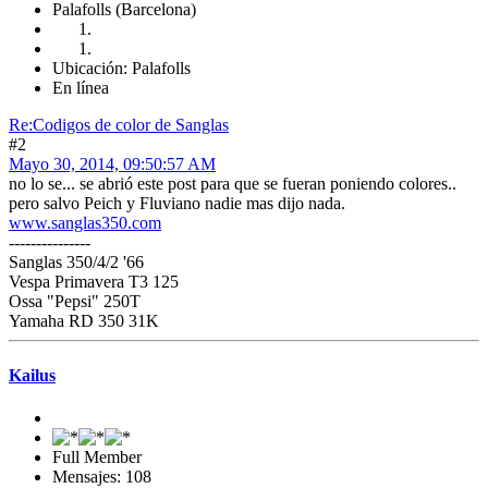
Palafolls (Barcelona)
Ubicación: Palafolls
En línea
Re:Codigos de color de Sanglas
#2
Mayo 30, 2014, 09:50:57 AM
no lo se... se abrió este post para que se fueran poniendo colores..
pero salvo Peich y Fluviano nadie mas dijo nada.
www.sanglas350.com
---------------
Sanglas 350/4/2 '66
Vespa Primavera T3 125
Ossa "Pepsi" 250T
Yamaha RD 350 31K
Kailus
Full Member
Mensajes: 108