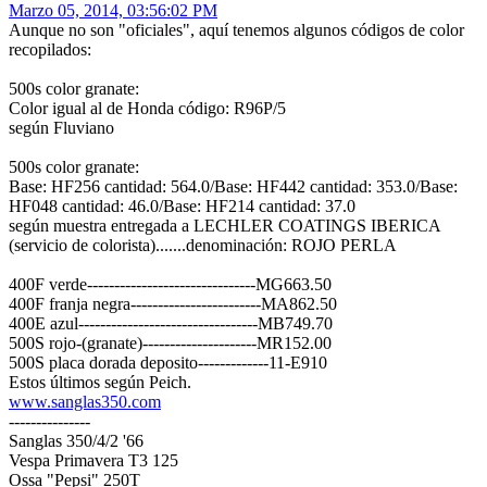
Marzo 05, 2014, 03:56:02 PM
Aunque no son "oficiales", aquí tenemos algunos códigos de color
recopilados:
500s color granate:
Color igual al de Honda código: R96P/5
según Fluviano
500s color granate:
Base: HF256 cantidad: 564.0/Base: HF442 cantidad: 353.0/Base:
HF048 cantidad: 46.0/Base: HF214 cantidad: 37.0
según muestra entregada a LECHLER COATINGS IBERICA
(servicio de colorista).......denominación: ROJO PERLA
400F verde-------------------------------MG663.50
400F franja negra------------------------MA862.50
400E azul---------------------------------MB749.70
500S rojo-(granate)---------------------MR152.00
500S placa dorada deposito-------------11-E910
Estos últimos según Peich.
www.sanglas350.com
---------------
Sanglas 350/4/2 '66
Vespa Primavera T3 125
Ossa "Pepsi" 250T