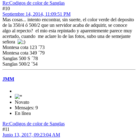
Re:Codigos de color de Sanglas
#10
Septiembre 14, 2014, 11:09:51 PM
Mas cosas... intento encontrar, sin suerte, el color verde del deposito
de la 350/4 ó 500/2 que un servidor acaba de adquirir, se conoce
algo al repecto? el mio esta repintado y aparentemente parece muy
acertado, cuando me aclare lo de las fotos, subo una de semejante
señora
Montesa cota 123 ´73
Montesa cota 349 ´79
Sanglas 500 S ´78
Sanglas 500/2 ´54
JMM
Novato
Mensajes: 9
En línea
Re:Codigos de color de Sanglas
#11
Junio 13, 2017, 09:23:04 AM