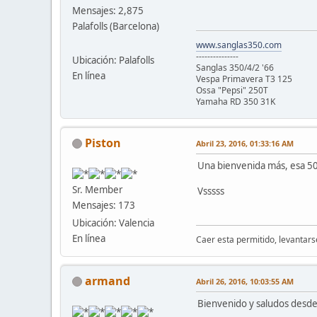
Mensajes: 2,875
Palafolls (Barcelona)
www.sanglas350.com
---------------
Ubicación: Palafolls
Sanglas 350/4/2 '66
En línea
Vespa Primavera T3 125
Ossa "Pepsi" 250T
Yamaha RD 350 31K
Piston
Abril 23, 2016, 01:33:16 AM
Una bienvenida más, esa 500
Sr. Member
Vsssss
Mensajes: 173
Ubicación: Valencia
En línea
Caer esta permitido, levantarse
armand
Abril 26, 2016, 10:03:55 AM
Bienvenido y saludos desd