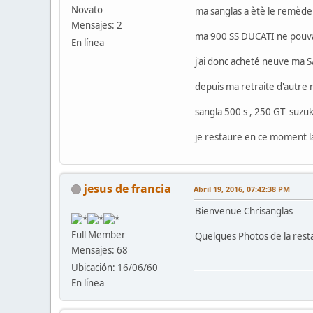
Novato
ma sanglas a ètè le remèd
Mensajes: 2
ma 900 SS DUCATI ne pouvan
En línea
j'ai donc acheté neuve ma S
depuis ma retraite d'autre
sangla 500 s , 250 GT suzuk
je restaure en ce moment l
jesus de francia
Abril 19, 2016, 07:42:38 PM
Bienvenue Chrisanglas
Full Member
Quelques Photos de la rest
Mensajes: 68
Ubicación: 16/06/60
En línea