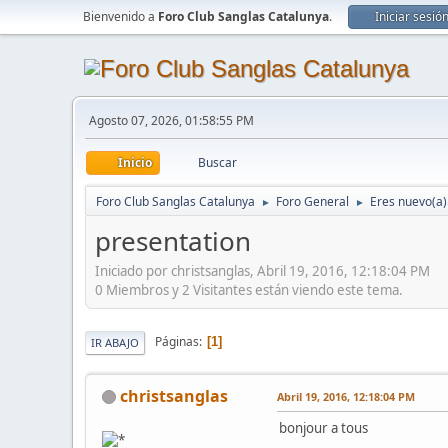
Bienvenido a
Foro Club Sanglas Catalunya
.
Iniciar sesió
Agosto 07, 2026, 01:58:55 PM
Inicio
Buscar
Foro Club Sanglas Catalunya
Foro General
Eres nuevo(a) 
►
►
presentation
Iniciado por christsanglas, Abril 19, 2016, 12:18:04 PM
0 Miembros y 2 Visitantes están viendo este tema.
Páginas
1
IR ABAJO
christsanglas
Abril 19, 2016, 12:18:04 PM
bonjour a tous