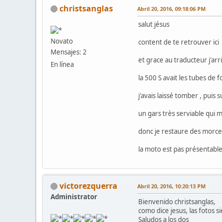
christsanglas
Abril 20, 2016, 09:18:06 PM
salut jésus
Novato
content de te retrouver ici
Mensajes: 2
et grace au traducteur j'ar
En línea
la 500 S avait les tubes de 
j'avais laissé tomber , puis
un gars très serviable qui m
donc je restaure des morcea
la moto est pas présentable
victorezquerra
Abril 20, 2016, 10:20:13 PM
Administrator
Bienvenido christsanglas,
como dice jesus, las fotos 
Saludos a los dos