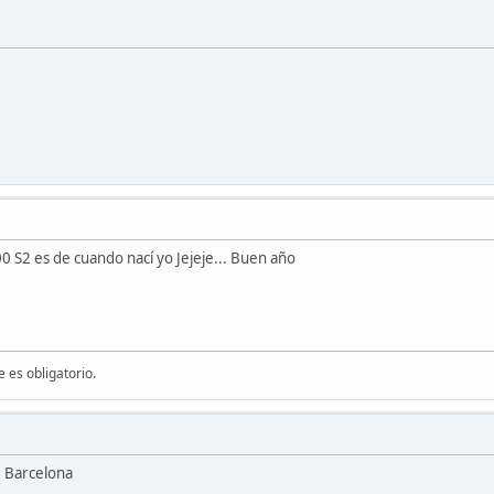
 S2 es de cuando nací yo Jejeje... Buen año
 es obligatorio.
e Barcelona