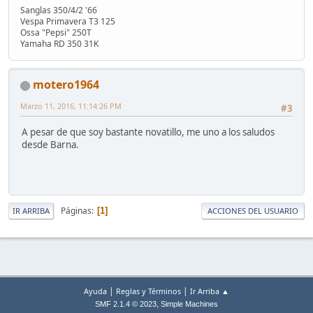
Sanglas 350/4/2 '66
Vespa Primavera T3 125
Ossa "Pepsi" 250T
Yamaha RD 350 31K
motero1964
Marzo 11, 2016, 11:14:26 PM
#3
A pesar de que soy bastante novatillo, me uno a los saludos
desde Barna.
Páginas
1
IR ARRIBA
ACCIONES DEL USUARIO
|
|
Ayuda
Reglas y Términos
Ir Arriba ▲
,
SMF 2.1.4 © 2023
Simple Machines