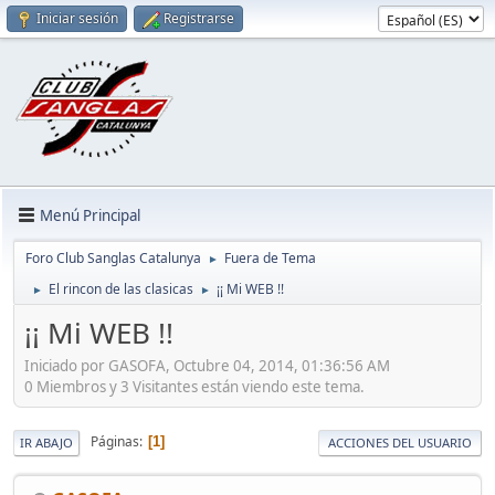
Iniciar sesión
Registrarse
Menú Principal
Foro Club Sanglas Catalunya
Fuera de Tema
►
El rincon de las clasicas
¡¡ Mi WEB !!
►
►
¡¡ Mi WEB !!
Iniciado por GASOFA, Octubre 04, 2014, 01:36:56 AM
0 Miembros y 3 Visitantes están viendo este tema.
Páginas
1
IR ABAJO
ACCIONES DEL USUARIO