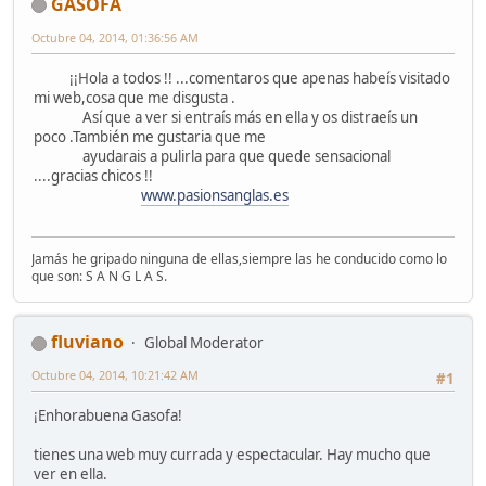
GASOFA
Octubre 04, 2014, 01:36:56 AM
¡¡Hola a todos !! ...comentaros que apenas habeís visitado
mi web,cosa que me disgusta .
Así que a ver si entraís más en ella y os distraeís un
poco .También me gustaria que me
ayudarais a pulirla para que quede sensacional
....gracias chicos !!
www.pasionsanglas.es
Jamás he gripado ninguna de ellas,siempre las he conducido como lo
que son: S A N G L A S.
fluviano
Global Moderator
Octubre 04, 2014, 10:21:42 AM
#1
¡Enhorabuena Gasofa!
tienes una web muy currada y espectacular. Hay mucho que
ver en ella.