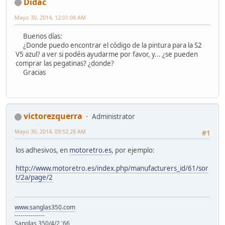
Didac
Mayo 30, 2014, 12:01:08 AM
Buenos días:
¿Donde puedo encontrar el código de la pintura para la S2
V5 azul? a ver si podéis ayudarme por favor, y... ¿se pueden
comprar las pegatinas? ¿donde?
Gracias
victorezquerra
Administrator
Mayo 30, 2014, 09:52:28 AM
#1
los adhesivos, en
motoretro.es
, por ejemplo:
http://www.motoretro.es/index.php/manufacturers_id/61/sor
t/2a/page/2
www.sanglas350.com
---------------
Sanglas 350/4/2 '66