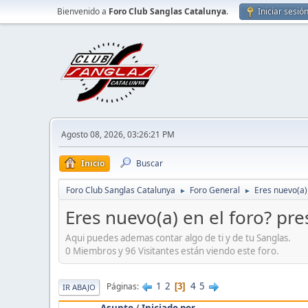
Bienvenido a
Foro Club Sanglas Catalunya
.
Iniciar sesió
Agosto 08, 2026, 03:26:21 PM
Inicio
Buscar
Foro Club Sanglas Catalunya
Foro General
Eres nuevo(a) 
►
►
Eres nuevo(a) en el foro? pre
Aqui puedes ademas contar algo de ti y de tu Sanglas.
0 Miembros y 96 Visitantes están viendo este foro.
1
2
4
5
Páginas
3
IR ABAJO
Asunto
/
Iniciado por