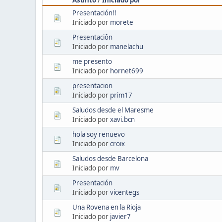
Presentación!!
Iniciado por
morete
Presentaciôn
Iniciado por
manelachu
me presento
Iniciado por
hornet699
presentacion
Iniciado por
prim17
Saludos desde el Maresme
Iniciado por
xavi.bcn
hola soy renuevo
Iniciado por
croix
Saludos desde Barcelona
Iniciado por
mv
Presentación
Iniciado por
vicentegs
Una Rovena en la Rioja
Iniciado por
javier7