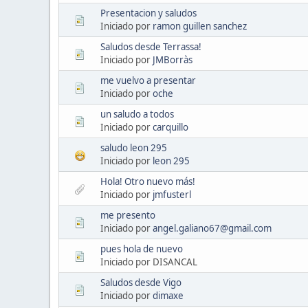
Presentacion y saludos
Iniciado por
ramon guillen sanchez
Saludos desde Terrassa!
Iniciado por
JMBorràs
me vuelvo a presentar
Iniciado por
oche
un saludo a todos
Iniciado por
carquillo
saludo leon 295
Iniciado por
leon 295
Hola! Otro nuevo más!
Iniciado por
jmfusterl
me presento
Iniciado por
angel.galiano67@gmail.com
pues hola de nuevo
Iniciado por DISANCAL
Saludos desde Vigo
Iniciado por
dimaxe