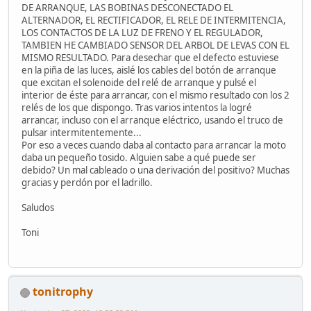
DE ARRANQUE, LAS BOBINAS DESCONECTADO EL
ALTERNADOR, EL RECTIFICADOR, EL RELE DE INTERMITENCIA,
LOS CONTACTOS DE LA LUZ DE FRENO Y EL REGULADOR,
TAMBIEN HE CAMBIADO SENSOR DEL ARBOL DE LEVAS CON EL
MISMO RESULTADO. Para desechar que el defecto estuviese
en la piña de las luces, aislé los cables del botón de arranque
que excitan el solenoide del relé de arranque y pulsé el
interior de éste para arrancar, con el mismo resultado con los 2
relés de los que dispongo. Tras varios intentos la logré
arrancar, incluso con el arranque eléctrico, usando el truco de
pulsar intermitentemente...
Por eso a veces cuando daba al contacto para arrancar la moto
daba un pequeño tosido. Alguien sabe a qué puede ser
debido? Un mal cableado o una derivación del positivo? Muchas
gracias y perdón por el ladrillo.
Saludos
Toni
tonitrophy