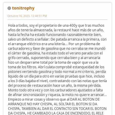
tonitrophy
Octubre 16, 2023, 12:48:51 PM
Hola a todos, soy el propietario de una 400y que tras muchos
años de tenerla almacenada, la restauré hace más de un año,
hasta la fecha ha estado funcionando razonablemente bien,
salvo un defecto a señalar: De patada arranca a la primera, con
el arranque eléctrico era una lotería... Por un problema de
carburadores y llave de gasolina que no cerraba se me inundó
el cárter de gasolina, ha estado todo el verano parada con el
grifo cerrado, suponiendo que cerraba bien y al arrancarla
hizo un desparrame total por la toma de vapor que va a la
toma de los filtros. Abrí culata comprobé estanqueidad de los
pistones vertiendo gasolina y todo normal a mi criterio, perdía
liquido de un día para otro en varias pruebas que hice, incluso
a los 3 días bajaba el nivel, contrastando con las notas que tenía
del proceso de restauración hace un año, la misma pérdida.
Monto todo otra vez y con los carburadores ajustados a falta
de afinar sincronización y riqueza, la moto no quiere arrancar...
Empiezo a mirar cosas y observo que al DAR AL BOTON DE
ARRANQUE NO HAY CHISPA, AL SOLTAR EL BOTON SI DA
CHISPA, TAMBIEN AL DAR EL CONTACTO SIN TOCAR EL BOTON
DA CHISPA, HE CAMBIADO LA CAJA DE ENCENDIDO, EL RELE