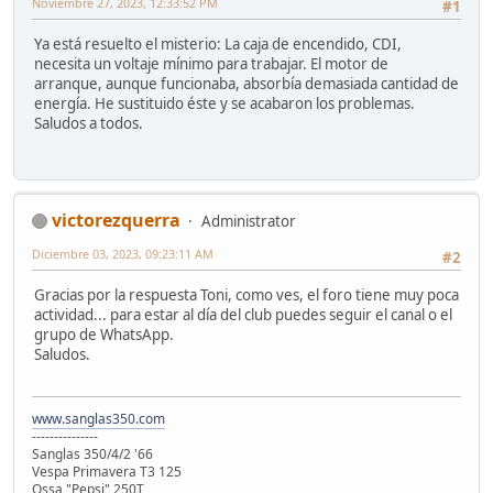
Noviembre 27, 2023, 12:33:52 PM
#1
Ya está resuelto el misterio: La caja de encendido, CDI,
necesita un voltaje mínimo para trabajar. El motor de
arranque, aunque funcionaba, absorbía demasiada cantidad de
energía. He sustituido éste y se acabaron los problemas.
Saludos a todos.
victorezquerra
Administrator
Diciembre 03, 2023, 09:23:11 AM
#2
Gracias por la respuesta Toni, como ves, el foro tiene muy poca
actividad... para estar al día del club puedes seguir el canal o el
grupo de WhatsApp.
Saludos.
www.sanglas350.com
---------------
Sanglas 350/4/2 '66
Vespa Primavera T3 125
Ossa "Pepsi" 250T