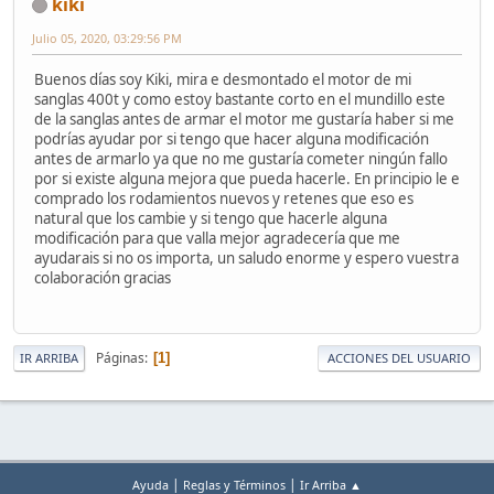
kiki
Julio 05, 2020, 03:29:56 PM
Buenos días soy Kiki, mira e desmontado el motor de mi
sanglas 400t y como estoy bastante corto en el mundillo este
de la sanglas antes de armar el motor me gustaría haber si me
podrías ayudar por si tengo que hacer alguna modificación
antes de armarlo ya que no me gustaría cometer ningún fallo
por si existe alguna mejora que pueda hacerle. En principio le e
comprado los rodamientos nuevos y retenes que eso es
natural que los cambie y si tengo que hacerle alguna
modificación para que valla mejor agradecería que me
ayudarais si no os importa, un saludo enorme y espero vuestra
colaboración gracias
Páginas
1
IR ARRIBA
ACCIONES DEL USUARIO
|
|
Ayuda
Reglas y Términos
Ir Arriba ▲