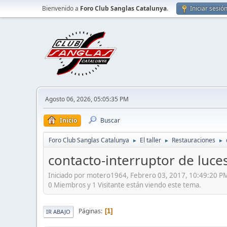
Bienvenido a
Foro Club Sanglas Catalunya
.
Iniciar sesió
Agosto 06, 2026, 05:05:35 PM
Inicio
Buscar
Foro Club Sanglas Catalunya
El taller
Restauraciones
►
►
►
contacto-interruptor de luce
Iniciado por motero1964, Febrero 03, 2017, 10:49:20 P
0 Miembros y 1 Visitante están viendo este tema.
Páginas
1
IR ABAJO