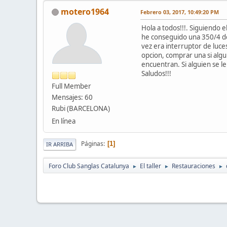
motero1964
Febrero 03, 2017, 10:49:20 PM
Hola a todos!!!. Siguiendo e
he conseguido una 350/4 del
vez era interruptor de luce
opcion, comprar una si algu
encuentran. Si alguien se le
Saludos!!!
Full Member
Mensajes: 60
Rubi (BARCELONA)
En línea
Páginas
1
IR ARRIBA
Foro Club Sanglas Catalunya
El taller
Restauraciones
►
►
►