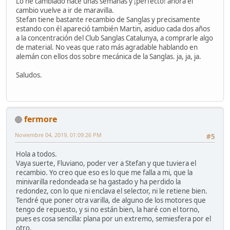
Lo he cambiado hace unas semanas y ¡perfecto! ahora el
cambio vuelve a ir de maravilla.
Stefan tiene bastante recambio de Sanglas y precisamente
estando con él apareció también Martin, asiduo cada dos años
a la concentración del Club Sanglas Catalunya, a comprarle algo
de material. No veas que rato más agradable hablando en
alemán con ellos dos sobre mecánica de la Sanglas. ja, ja, ja.
Saludos.
fermore
Noviembre 04, 2019, 01:09:26 PM
#5
Hola a todos.
Vaya suerte, Fluviano, poder ver a Stefan y que tuviera el
recambio. Yo creo que eso es lo que me falla a mi, que la
minivarilla redondeada se ha gastado y ha perdido la
redondez, con lo que ni enclava el selector, ni le retiene bien.
Tendré que poner otra varilla, de alguno de los motores que
tengo de repuesto, y si no están bien, la haré con el torno,
pues es cosa sencilla: plana por un extremo, semiesfera por el
otro.