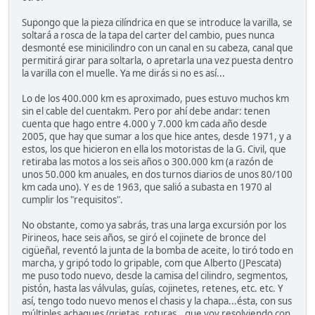
Supongo que la pieza cilíndrica en que se introduce la varilla, se
soltará a rosca de la tapa del carter del cambio, pues nunca
desmonté ese minicilindro con un canal en su cabeza, canal que
permitirá girar para soltarla, o apretarla una vez puesta dentro
la varilla con el muelle. Ya me dirás si no es así...
Lo de los 400.000 km es aproximado, pues estuvo muchos km
sin el cable del cuentakm. Pero por ahí debe andar: tenen
cuenta que hago entre 4.000 y 7.000 km cada año desde
2005, que hay que sumar a los que hice antes, desde 1971, y a
estos, los que hicieron en ella los motoristas de la G. Civil, que
retiraba las motos a los seis años o 300.000 km (a razón de
unos 50.000 km anuales, en dos turnos diarios de unos 80/100
km cada uno). Y es de 1963, que salió a subasta en 1970 al
cumplir los "requisitos".
No obstante, como ya sabrás, tras una larga excursión por los
Pirineos, hace seis años, se giró el cojinete de bronce del
cigüeñal, reventó la junta de la bomba de aceite, lo tiró todo en
marcha, y gripó todo lo gripable, com que Alberto (JPescata)
me puso todo nuevo, desde la camisa del cilindro, segmentos,
pistón, hasta las válvulas, guías, cojinetes, retenes, etc. etc. Y
así, tengo todo nuevo menos el chasis y la chapa...ésta, con sus
múltiples achaques (grietas, roturas...que voy resolviendo con