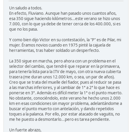
Un saludo a todos.
En efecto, Fluviano. Aunque han pasado unos cuantos años,
esa 350 sigue haciendo kilómetros...este verano se hizo unos
7.000, con lo que ya debe de tener cerca de los 400.000, si es
que no los pasa.
Y como bien dijo Victor en su contestación, la "P" es de Pilar, mi
mujer. Éramos novios cuando en 1975 pinté la cajuela de
herramientas, tras haber soldado un desperfecto.
La 350 sigue en marcha, pero ahora con un problema en el
selector del cambio, que tendré que reparar en la primavera,
para tenerla lista para la ITV de mayo, con otra nueva cubierta
trasera (me duran unos 12.000 km, o sea, un par de años).
Creo que se trata del muelle del fiador, pues al reducir se pasa
a las marchas inferiores, y al cambiar de 1ª a 2ª lo que hace es
ponerse en 3ª. Además es difícil meter la 1ª o el punto muerto.
No obstante, conociéndolo, este verano he hecho unos 2.000
km en esas condiciones sin mayor problema, adelantándome a
buscar el punto muerto con antelación, y dando repetidos
toques a la palanca. Por ello, por estar atacado de vaguitis, no
me he puesto a desmontarlo...pero es tarea pendiente.
Un fuerte abrazo,