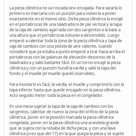
La pieza cilíndrica no va roscada sino encajada. Para sacarla lo
primero es marcarla con un punzón para volverla a poner
exactamente en el mismo sitio. Dicha pieza cilíndrica la encajé
en el portabrocas de una taladradora de pie vertical y la tapa
de la caja de cambios agarrada con dos sargentos a la base a
una altura que el portabrocas estuviera descendido. Luego
empecé a calentar toda la zona de la pieza cilíndrica y tapa de
caja de cambios con una pistola de aire caliente, cuando
consideré que ya estaba a punto empecé a tirar hacia arriba el
portabrocas con las palancas de elevación-descenso de la
taladradora y salió bastante fácil. En un torno encajé la pieza
cilíndrica y con un punzón hundí la varilla y salió la tapa del
fondo y el muelle (el muelle quedó inservible).
Para montarlo es fácil, la varilla, el muelle y comprimirlo con la
tapa inferior hasta que quede encajado en la pieza cilíndrica.
Acto seguido meter toda la pieza en el congelador.
En una mesa sujetar la tapa de la caja de cambios con los
sargentos, calentar de nuevo la zona del orificio de la pieza
cilíndrica, poner en la posición marcada la pieza cilíndrica
congelada, poner en la pieza cilíndrica una arandela grande
que se sujeta con la rebaba de dicha pieza, y con una llave
cilíndrica (creo que del 17) en la que quepa la pieza y se sujete