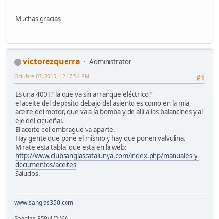
Muchas gracias
victorezquerra
Administrator
Octubre 07, 2015, 12:17:54 PM
#1
Es una 400T? la que va sin arranque eléctrico?
el aceite del deposito debajo del asiento es como en la mia,
aceite del motor, que va a la bomba y de allí a los balancines y al
eje del cigüeñal.
El aceite del embrague va aparte.
Hay gente que pone el mismo y hay que ponen valvulina.
Mirate esta tabla, que esta en la web:
http://www.clubsanglascatalunya.com/index.php/manuales-y-
documentos/aceites
Saludos.
www.sanglas350.com
---------------
Sanglas 350/4/2 '66