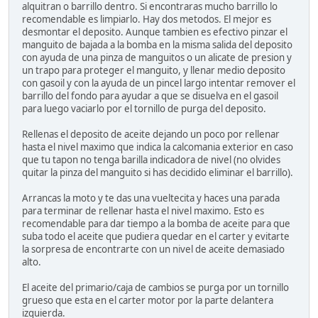
alquitran o barrillo dentro. Si encontraras mucho barrillo lo
recomendable es limpiarlo. Hay dos metodos. El mejor es
desmontar el deposito. Aunque tambien es efectivo pinzar el
manguito de bajada a la bomba en la misma salida del deposito
con ayuda de una pinza de manguitos o un alicate de presion y
un trapo para proteger el manguito, y llenar medio deposito
con gasoil y con la ayuda de un pincel largo intentar remover el
barrillo del fondo para ayudar a que se disuelva en el gasoil
para luego vaciarlo por el tornillo de purga del deposito.
Rellenas el deposito de aceite dejando un poco por rellenar
hasta el nivel maximo que indica la calcomania exterior en caso
que tu tapon no tenga barilla indicadora de nivel (no olvides
quitar la pinza del manguito si has decidido eliminar el barrillo).
Arrancas la moto y te das una vueltecita y haces una parada
para terminar de rellenar hasta el nivel maximo. Esto es
recomendable para dar tiempo a la bomba de aceite para que
suba todo el aceite que pudiera quedar en el carter y evitarte
la sorpresa de encontrarte con un nivel de aceite demasiado
alto.
El aceite del primario/caja de cambios se purga por un tornillo
grueso que esta en el carter motor por la parte delantera
izquierda.