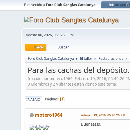
Bienvenido a
Foro Club Sanglas Catalunya
.
Iniciar sesió
Agosto 06, 2026, 06:02:23 PM
Inicio
Buscar
Foro Club Sanglas Catalunya
El taller
Restauraciones
►
►
►
Para las cachas del depósito.
Iniciado por motero1964, Febrero 19, 2016, 05:40:26 P
0 Miembros y 2 Visitantes están viendo este tema.
Páginas
1
IR ABAJO
motero1964
Febrero 19, 2016, 05:40:26 PM
Buenaasss.