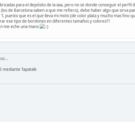
ricadas para el depósito de la iaia, pero no se donde conseguir el perfil 
n (los de Barcelona saben a que me refiero), debe haber algo que sirva pa
 T, puesto que es el que lleva mi moto (de color plata y mucho mas fino que
ar ese tipo de bordones en diferentes tamaños y colores??
ien me eche una mano
co...
5 mediante Tapatalk