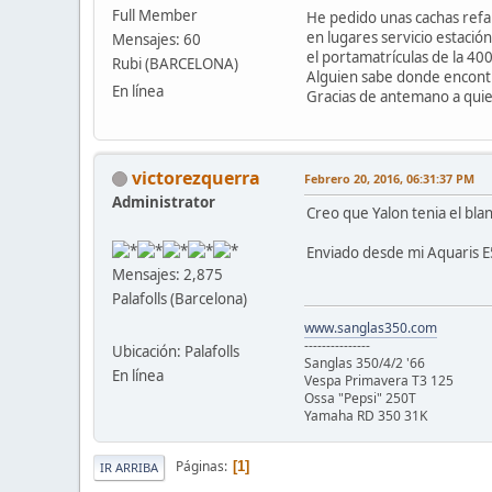
Full Member
He pedido unas cachas refab
en lugares servicio estació
Mensajes: 60
el portamatrículas de la 400
Rubi (BARCELONA)
Alguien sabe donde encontr
En línea
Gracias de antemano a qu
victorezquerra
Febrero 20, 2016, 06:31:37 PM
Administrator
Creo que Yalon tenia el blan
Enviado desde mi Aquaris E
Mensajes: 2,875
Palafolls (Barcelona)
www.sanglas350.com
---------------
Ubicación: Palafolls
Sanglas 350/4/2 '66
En línea
Vespa Primavera T3 125
Ossa "Pepsi" 250T
Yamaha RD 350 31K
Páginas
1
IR ARRIBA