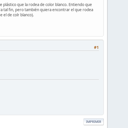
de plástico que la rodea de color blanco. Entiendo que
ra tal fin, pero también quiera encontrar el que rodea
 el de colr blanco).
#1
IMPRIMIR