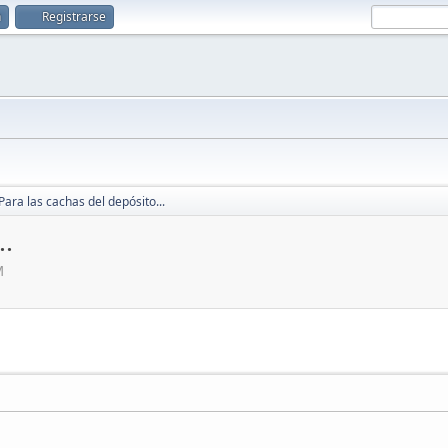
n
Registrarse
Para las cachas del depósito...
..
M