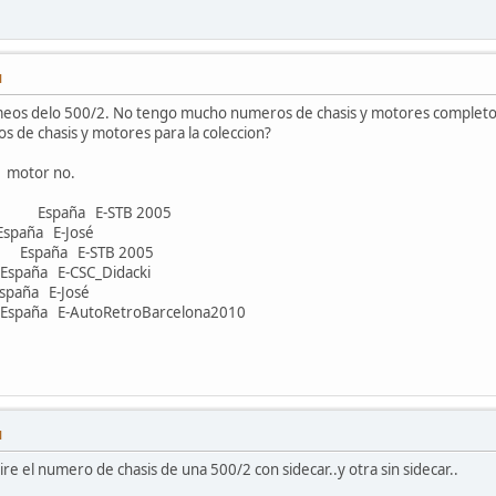
M
umeos delo 500/2. No tengo mucho numeros de chasis y motores completo
s de chasis y motores para la coleccion?
 motor no.
aña E-STB 2005
spaña E-José
aña E-STB 2005
spaña E-CSC_Didacki
aña E-José
spaña E-AutoRetroBarcelona2010
M
ire el numero de chasis de una 500/2 con sidecar..y otra sin sidecar..