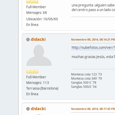
una pregunta :alguien sabe a
Full Member
del centro paso a un lado c
Mensajes: 68
Ubicación: 16/06/60
En línea
didacki
Noviembre 08, 2014, 08:14:21 P
http://subefotos.com/ver
muchas gracias Jesús, esta 
Montesa cota 123 ´73
Full Member
Montesa cota 349 ´79
Mensajes: 113
Sanglas 500 S ´78
Sanglas 500/2 ´54
Terrassa (Barcelona)
En línea
didacki
Noviembre 08, 2014, 08:17:43 P