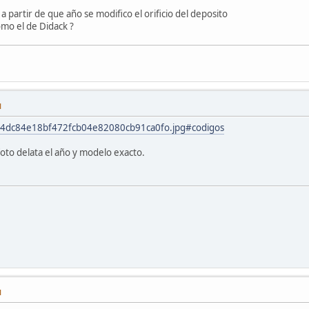
 partir de que año se modifico el orificio del deposito
omo el de Didack ?
M
/?4dc84e18bf472fcb04e82080cb91ca0fo.jpg#codigos
foto delata el año y modelo exacto.
M