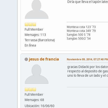
Diría que lleva el tapón lat
Montesa cota 123 ´73
Full Member
Montesa cota 349 ´79
Mensajes: 113
Sanglas 500 S ´78
Sanglas 500/2 ´54
Terrassa (Barcelona)
En línea
jesus de francia
Noviembre 09, 2014, 07:27:40 P
gracias Didacki por los dato
respecto al deposito de gas
uno lo lleva de un lado y el
Full Member
Mensajes: 68
Ubicación: 16/06/60