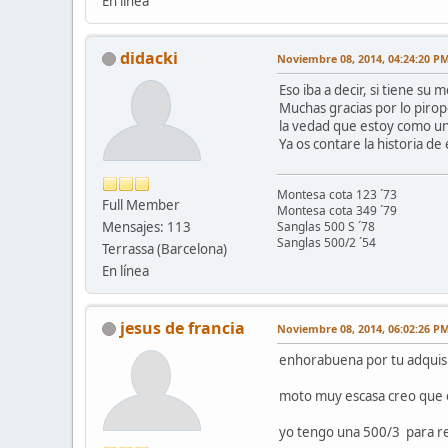
En línea
didacki
Noviembre 08, 2014, 04:24:20 P
Eso iba a decir, si tiene s
Muchas gracias por lo pirop
la vedad que estoy como un
Ya os contare la historia de 
Montesa cota 123 ´73
Full Member
Montesa cota 349 ´79
Mensajes: 113
Sanglas 500 S ´78
Sanglas 500/2 ´54
Terrassa (Barcelona)
En línea
jesus de francia
Noviembre 08, 2014, 06:02:26 P
enhorabuena por tu adquisi
moto muy escasa creo que 
yo tengo una 500/3 para res