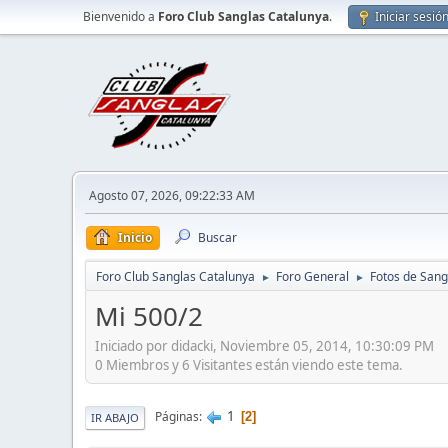
Bienvenido a
Foro Club Sanglas Catalunya
.
Iniciar sesió
Agosto 07, 2026, 09:22:33 AM
Inicio
Buscar
Foro Club Sanglas Catalunya
Foro General
Fotos de Sang
►
►
Mi 500/2
Iniciado por didacki, Noviembre 05, 2014, 10:30:09 PM
0 Miembros y 6 Visitantes están viendo este tema.
1
Páginas
2
IR ABAJO