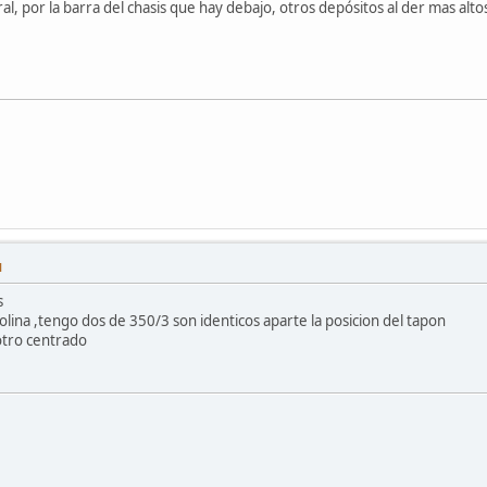
eral, por la barra del chasis que hay debajo, otros depósitos al der mas alt
M
s
olina ,tengo dos de 350/3 son identicos aparte la posicion del tapon
 otro centrado