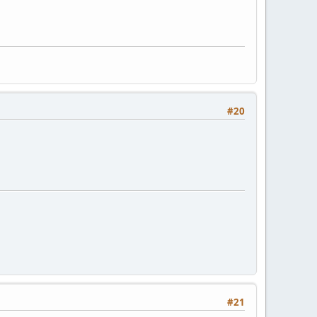
#20
#21