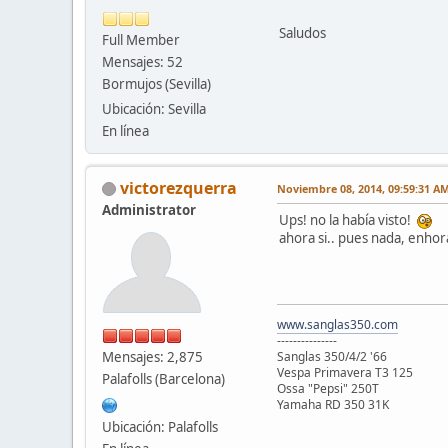
Saludos
Full Member
Mensajes: 52
Bormujos (Sevilla)
Ubicación: Sevilla
En línea
victorezquerra
Noviembre 08, 2014, 09:59:31 A
Administrator
Ups! no la había visto!
ahora si.. pues nada, enho
www.sanglas350.com
---------------
Mensajes: 2,875
Sanglas 350/4/2 '66
Vespa Primavera T3 125
Palafolls (Barcelona)
Ossa "Pepsi" 250T
Yamaha RD 350 31K
Ubicación: Palafolls