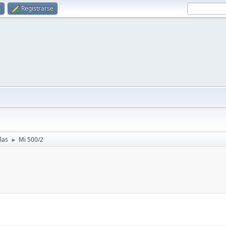
n
Registrarse
las
Mi 500/2
►