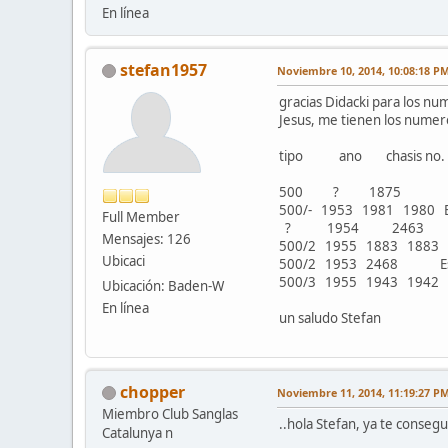
En línea
stefan1957
Noviembre 10, 2014, 10:08:18 P
gracias Didacki para los n
Jesus, me tienen los numero
tipo ano chasis no.
500 ? 1875 Esp
500/- 1953 1981 1980 E
Full Member
? 1954 2463 Esp
Mensajes: 126
500/2 1955 1883 1883 E
Ubicaci
500/2 1953 2468 Esp
500/3 1955 1943 1942 E
Ubicación: Baden-W
En línea
un saludo Stefan
chopper
Noviembre 11, 2014, 11:19:27 P
Miembro Club Sanglas
..hola Stefan, ya te consegu
Catalunya n