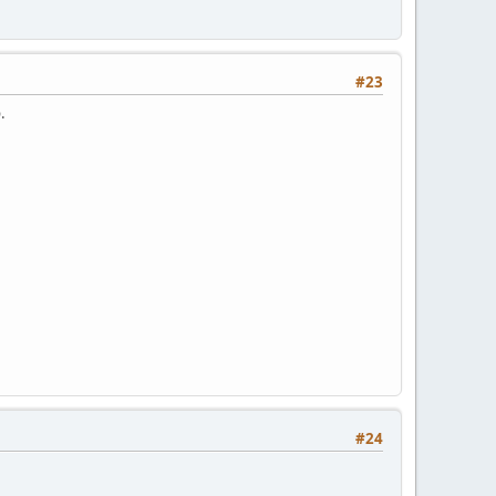
#23
.
#24