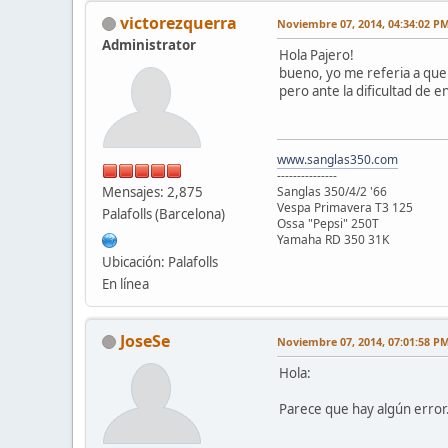
victorezquerra
Noviembre 07, 2014, 04:34:02 P
Administrator
Hola Pajero!
bueno, yo me referia a que 
pero ante la dificultad de 
www.sanglas350.com
---------------
Mensajes: 2,875
Sanglas 350/4/2 '66
Vespa Primavera T3 125
Palafolls (Barcelona)
Ossa "Pepsi" 250T
Yamaha RD 350 31K
Ubicación: Palafolls
En línea
JoseSe
Noviembre 07, 2014, 07:01:58 P
Hola:
Parece que hay algún error..