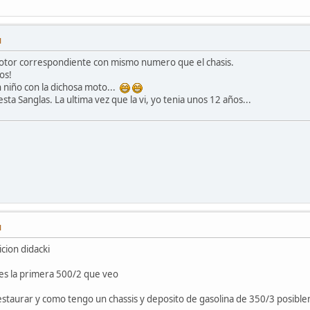
M
u motor correspondiente con mismo numero que el chasis.
os!
 niño con la dichosa moto...
esta Sanglas. La ultima vez que la vi, yo tenia unos 12 años...
M
cion didacki
es la primera 500/2 que veo
taurar y como tengo un chassis y deposito de gasolina de 350/3 posiblem