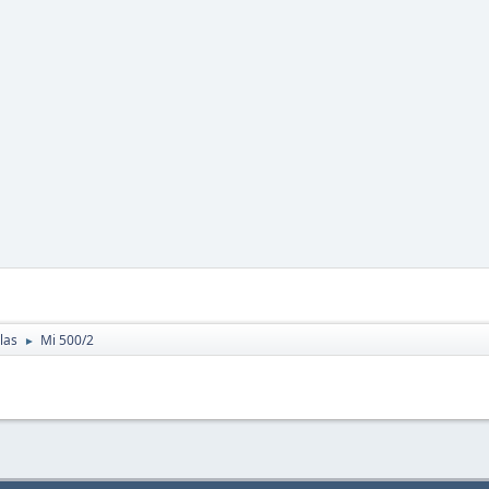
las
Mi 500/2
►