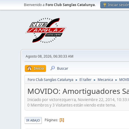
Bienvenido a
Foro Club Sanglas Catalunya
.
Iniciar sesió
Agosto 08, 2026, 06:30:33 AM
Inicio
Buscar
Foro Club Sanglas Catalunya
El taller
Mecanica
MOVID
►
►
►
MOVIDO: Amortiguadores Sa
Iniciado por victorezquerra, Noviembre 22, 2014, 10:33
0 Miembros y 3 Visitantes están viendo este tema.
Páginas
1
IR ABAJO