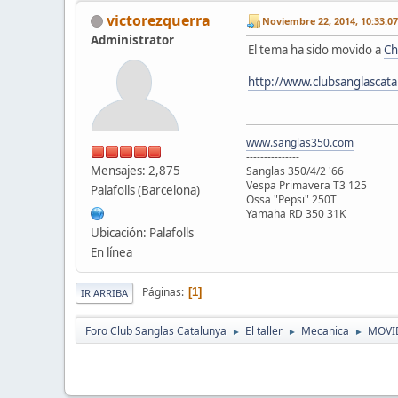
victorezquerra
Noviembre 22, 2014, 10:33:0
Administrator
El tema ha sido movido a
Ch
http://www.clubsanglascat
www.sanglas350.com
---------------
Mensajes: 2,875
Sanglas 350/4/2 '66
Vespa Primavera T3 125
Palafolls (Barcelona)
Ossa "Pepsi" 250T
Yamaha RD 350 31K
Ubicación: Palafolls
En línea
Páginas
1
IR ARRIBA
Foro Club Sanglas Catalunya
El taller
Mecanica
MOVID
►
►
►