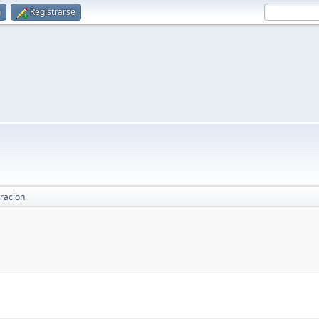
n
Registrarse
racion