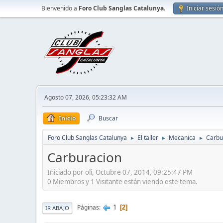
Bienvenido a
Foro Club Sanglas Catalunya
.
Iniciar sesió
Agosto 07, 2026, 05:23:32 AM
Inicio
Buscar
Foro Club Sanglas Catalunya
El taller
Mecanica
Carbu
►
►
►
Carburacion
Iniciado por oli, Octubre 07, 2014, 09:25:47 PM
0 Miembros y 1 Visitante están viendo este tema.
1
Páginas
2
IR ABAJO