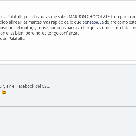
 ir a Palafolls,pero las bujías me salen MARRON CHOCOLATE,bien por lo de b
odido alinear las marcas mas rápido de lo que
pensaba.La
dejare como esta
 posición del motor, y conseguir unas barras o horquillas que estén totalm
on ellas bien, pero no les tengo confianza .
s de Palafolls.
uí y en el Facebook del CSC.
!