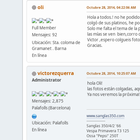
oli
Octubre 28, 2014, 04:22:06 AM
Hola a todos.! no he podido
colgó de sus platinos, he p
Full Member
Solo me falta el tema de la
las mías se ven bien,corro c
Mensajes: 92
Victor ,espero colgueis foto
Ubicación: Sta. coloma de
Gracias.
Gramanet . Barna
En línea
victorezquerra
Octubre 28, 2014, 10:25:07 AM
Administrator
hola Oli!
las fotos están colgadas, aq
Ya nos veremos la próxima
Mensajes: 2,875
Palafolls (Barcelona)
www.sanglas350.com
---------------
Ubicación: Palafolls
Sanglas 350/4/2 '66
En línea
Vespa Primavera T3 125
Ossa "Pepsi" 250T