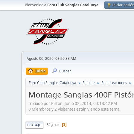
Bienvenido a
Foro Club Sanglas Catalunya
.
Iniciar sesió
Agosto 06, 2026, 08:20:38 AM
Inicio
Buscar
Foro Club Sanglas Catalunya
El taller
Restauraciones
►
►
►
Montage Sanglas 400F Pistó
Iniciado por Piston, Junio 02, 2014, 04:13:42 PM
0 Miembros y 2 Visitantes están viendo este tema.
Páginas
1
IR ABAJO