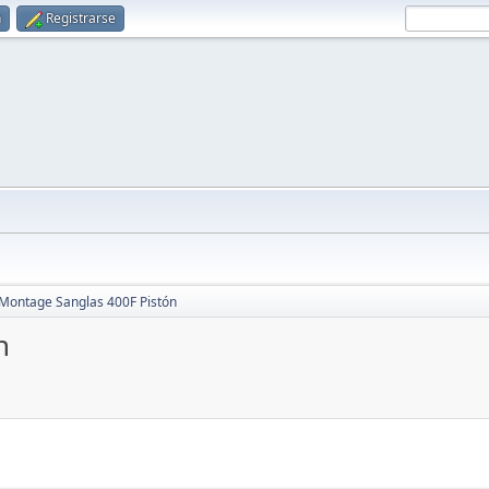
n
Registrarse
Montage Sanglas 400F Pistón
n