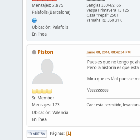
---------------
Mensajes: 2,875
Sanglas 350/4/2 '66
Vespa Primavera T3 125
Palafolls (Barcelona)
Ossa "Pepsi" 250T
Yamaha RD 350 31K
Ubicación: Palafolls
En línea
Piston
Junio 08, 2014, 08:42:54 PM
Pues es que no tengo pc aho
Pero la historia es que est
Mira que es fácil pues se 
Vssssssssss
Sr. Member
Mensajes: 173
Caer esta permitido, levantarse
Ubicación: Valencia
En línea
Páginas
1
IR ARRIBA