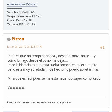
www.sanglas350.com
---------------
Sanglas 350/4/2 '66
Vespa Primavera T3 125
Ossa "Pepsi" 250T
Yamaha RD 350 31K
Piston
Junio 08, 2014, 08:42:54 PM
#2
Pues es que no tengo pc ahora y desde el móvil no se.... y
como lo hago desde el pc no me deja....
Pero la historia es que esta suelta como si estuviera suelta
pero esta muy apretada.... de hecho no puedo apretar más.
Mira que es fácil pues se me está haciendo super complicado
Vssssssssss
Caer esta permitido, levantarse es obligatorio.