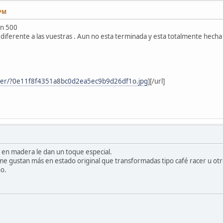
 PM
on 500
diferente a las vuestras . Aun no esta terminada y esta totalmente hecha a
/ver/?0e11f8f4351a8bc0d2ea5ec9b9d26df1o.jpg
]
[/url]
s en madera le dan un toque especial.
me gustan más en estado original que transformadas tipo café racer u ot
ho.