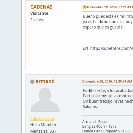
CADENAS
Diciembre 29, 2016, 07:21:43
Visitante
Bueno pues esta es mi Trit
En línea
ya os he dicho que era muy 
espero que os guste !!!
url=
http://subefotos.com
armand
Diciembre 30, 2016, 12:30:54 AM
Es diferente, y los acabado
Particularmente las motos 
Un buen trabajo llevas hec
Saludos.
Armand i Roser
Hero Member
Sanglas 400 Y - 1978
Mensajes: 337
Honda Pan European ST1300