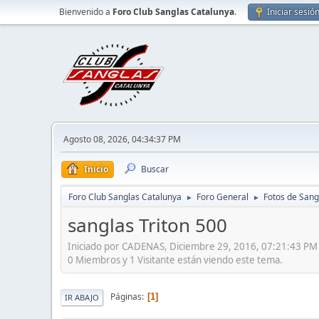
Bienvenido a
Foro Club Sanglas Catalunya
.
Iniciar sesió
Agosto 08, 2026, 04:34:37 PM
Inicio
Buscar
Foro Club Sanglas Catalunya
Foro General
Fotos de Sang
►
►
sanglas Triton 500
Iniciado por CADENAS, Diciembre 29, 2016, 07:21:43 PM
0 Miembros y 1 Visitante están viendo este tema.
Páginas
1
IR ABAJO