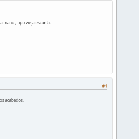
 mano , tipo vieja escuela.
#1
ros acabados.