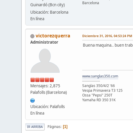
Barcelona
Guinardó (Bcn city)
Ubicación: Barcelona
En línea
victorezquerra
Diciembre 31, 2016, 04:53:24 PM
Administrator
Buena maquina.. buen trab
www.sanglas350.com
---------------
Mensajes: 2,875
Sanglas 350/4/2 '66
Vespa Primavera T3 125
Palafolls (Barcelona)
Ossa "Pepsi" 250T
Yamaha RD 350 31K
Ubicación: Palafolls
En línea
Páginas
1
IR ARRIBA