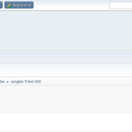
n
Registrarse
las
sanglas Triton 500
►