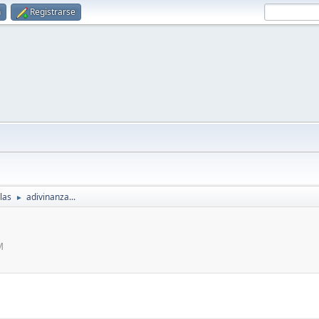
n
Registrarse
las
adivinanza...
►
M