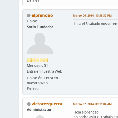
En línea
elprendao
Marzo 06, 2014, 10:38:37 PM
Ubicaci
hola el 8 sábado nos verem
Socio Fundador
Mensajes: 51
Entra en nuestra Web
Ubicación: Entra en
nuestra Web
En línea
victorezquerra
Marzo 07, 2014, 09:11:04 AM
Administrator
Hola elprendao!
no podre asistir.. trabajo e