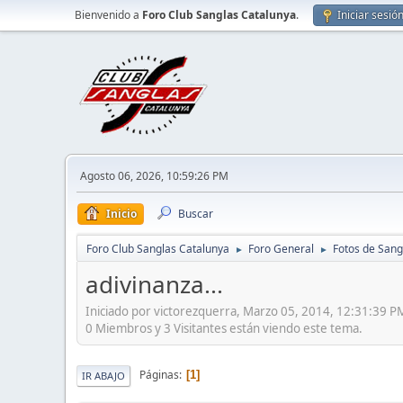
Bienvenido a
Foro Club Sanglas Catalunya
.
Iniciar sesió
Agosto 06, 2026, 10:59:26 PM
Inicio
Buscar
Foro Club Sanglas Catalunya
Foro General
Fotos de Sang
►
►
adivinanza...
Iniciado por victorezquerra, Marzo 05, 2014, 12:31:39 P
0 Miembros y 3 Visitantes están viendo este tema.
Páginas
1
IR ABAJO