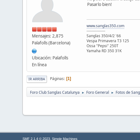
Pasarlo bien!
www.sanglas350.com
---------------
Mensajes: 2,875
Sanglas 350/4/2 '66
Vespa Primavera T3 125
Palafolls (Barcelona)
Ossa "Pepsi" 250T
Yamaha RD 350 31K
Ubicación: Palafolls
En línea
Páginas
1
IR ARRIBA
Foro Club Sanglas Catalunya
Foro General
Fotos de Sang
►
►
,
SMF 2.1.4 © 2023
Simple Machines