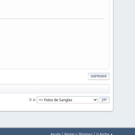
IMPRIMIR
Ir a
|
|
Ayuda
Reglas y Términos
Ir Arriba ▲