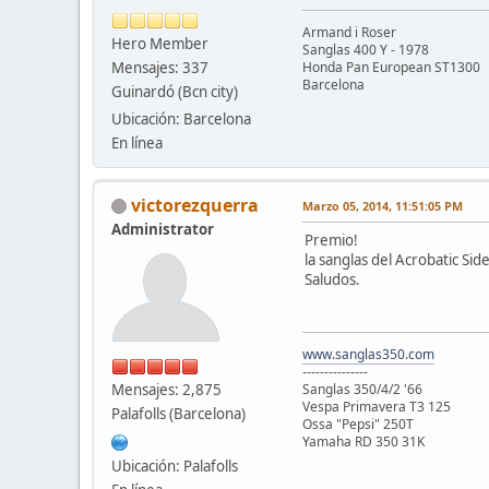
Armand i Roser
Hero Member
Sanglas 400 Y - 1978
Mensajes: 337
Honda Pan European ST1300
Barcelona
Guinardó (Bcn city)
Ubicación: Barcelona
En línea
victorezquerra
Marzo 05, 2014, 11:51:05 PM
Administrator
Premio!
la sanglas del Acrobatic Sid
Saludos.
www.sanglas350.com
---------------
Mensajes: 2,875
Sanglas 350/4/2 '66
Vespa Primavera T3 125
Palafolls (Barcelona)
Ossa "Pepsi" 250T
Yamaha RD 350 31K
Ubicación: Palafolls