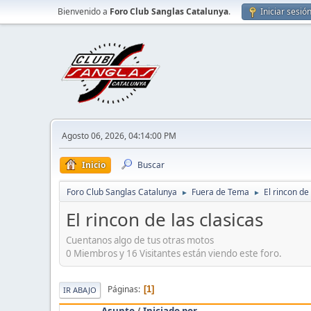
Bienvenido a
Foro Club Sanglas Catalunya
.
Iniciar sesió
Agosto 06, 2026, 04:14:00 PM
Inicio
Buscar
Foro Club Sanglas Catalunya
Fuera de Tema
El rincon de
►
►
El rincon de las clasicas
Cuentanos algo de tus otras motos
0 Miembros y 16 Visitantes están viendo este foro.
Páginas
1
IR ABAJO
Asunto
/
Iniciado por