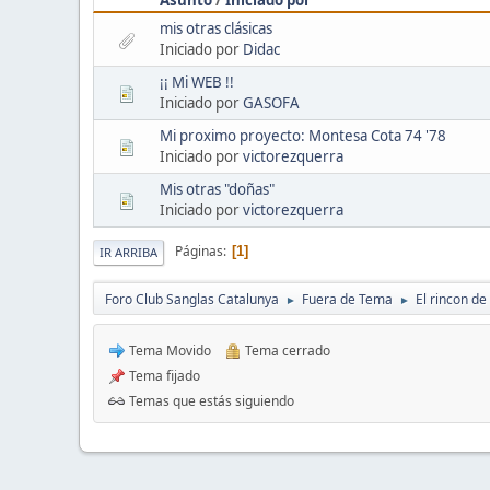
mis otras clásicas
Iniciado por
Didac
¡¡ Mi WEB !!
Iniciado por
GASOFA
Mi proximo proyecto: Montesa Cota 74 '78
Iniciado por
victorezquerra
Mis otras "doñas"
Iniciado por
victorezquerra
Páginas
1
IR ARRIBA
Foro Club Sanglas Catalunya
Fuera de Tema
El rincon de
►
►
Tema Movido
Tema cerrado
Tema fijado
Temas que estás siguiendo