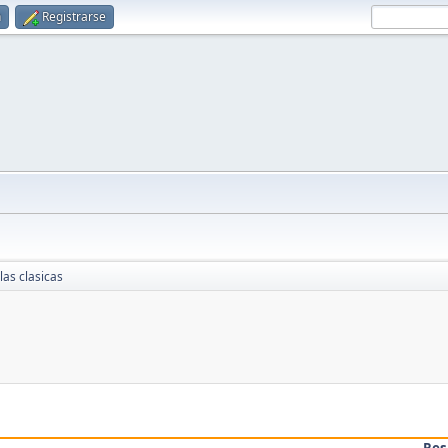
n
Registrarse
 las clasicas
Res