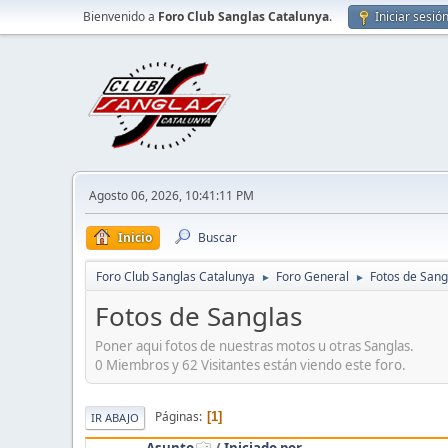
Bienvenido a
Foro Club Sanglas Catalunya
.
Iniciar sesió
Agosto 06, 2026, 10:41:11 PM
Inicio
Buscar
Foro Club Sanglas Catalunya
Foro General
Fotos de Sang
►
►
Fotos de Sanglas
Poner aqui fotos de nuestras motos u otras Sanglas.
0 Miembros y 62 Visitantes están viendo este foro.
Páginas
1
IR ABAJO
Asunto
/
Iniciado por