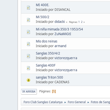
MI 400E.
Iniciado por DISANCAL
Mi 500/2
Iniciado por
didacki
1
2
Páginas
Mi niña mimada 350/3 1953/54
Iniciado por
ZuNaMiGtI
Mis dos reinas
Iniciado por
armand
Sanglas 350/4/2
Iniciado por
victorezquerra
Sanglas 400F
Iniciado por
victorezquerra
sanglas Triton 500
Iniciado por CADENAS
Páginas
1
IR ARRIBA
Foro Club Sanglas Catalunya
Foro General
Fotos de Sang
►
►