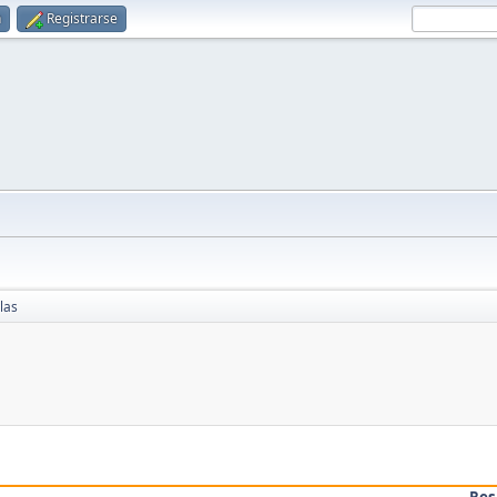
n
Registrarse
las
Res