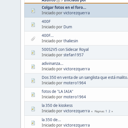
Colgar fotos en el foro...
Iniciado por
victorezquerra
400F
Iniciado por
Dum
400F...
Iniciado por
thaliesin
500S2V5 con Sidecar Royal
Iniciado por
stefan1957
adivinanza...
Iniciado por
victorezquerra
Dos 350 en venta de un sanglista que está malito
Iniciado por
motero1964
fotos de "LA IAIA"
Iniciado por
motero1964
la 350 de kisskess
Iniciado por
victorezquerra
1
2
Páginas
la 350 de...
Iniciado por
victorezquerra