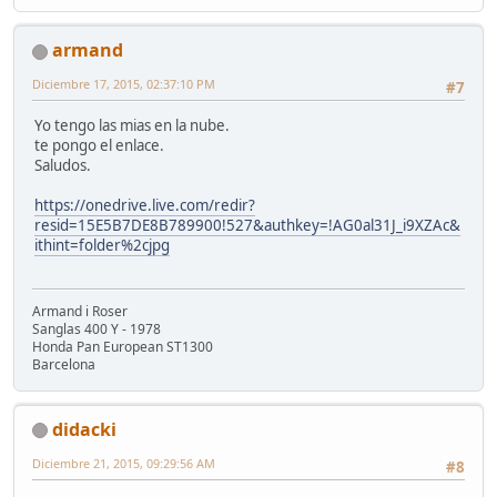
armand
Diciembre 17, 2015, 02:37:10 PM
#7
Yo tengo las mias en la nube.
te pongo el enlace.
Saludos.
https://onedrive.live.com/redir?
resid=15E5B7DE8B789900!527&authkey=!AG0al31J_i9XZAc&
ithint=folder%2cjpg
Armand i Roser
Sanglas 400 Y - 1978
Honda Pan European ST1300
Barcelona
didacki
Diciembre 21, 2015, 09:29:56 AM
#8