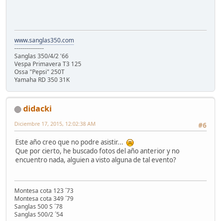
www.sanglas350.com
---------------
Sanglas 350/4/2 '66
Vespa Primavera T3 125
Ossa "Pepsi" 250T
Yamaha RD 350 31K
didacki
Diciembre 17, 2015, 12:02:38 AM
#6
Este año creo que no podre asistir...
Que por cierto, he buscado fotos del año anterior y no
encuentro nada, alguien a visto alguna de tal evento?
Montesa cota 123 ´73
Montesa cota 349 ´79
Sanglas 500 S ´78
Sanglas 500/2 ´54