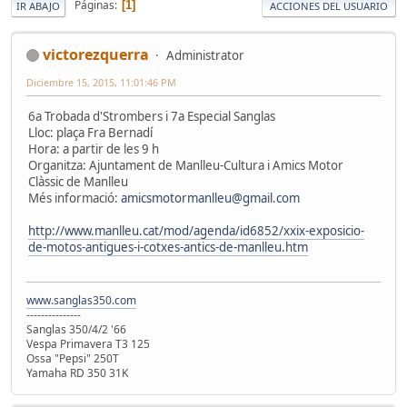
Páginas
1
IR ABAJO
ACCIONES DEL USUARIO
victorezquerra
Administrator
Diciembre 15, 2015, 11:01:46 PM
6a Trobada d'Strombers i 7a Especial Sanglas
Lloc: plaça Fra Bernadí
Hora: a partir de les 9 h
Organitza: Ajuntament de Manlleu-Cultura i Amics Motor
Clàssic de Manlleu
Més informació:
amicsmotormanlleu@gmail.com
http://www.manlleu.cat/mod/agenda/id6852/xxix-exposicio-
de-motos-antigues-i-cotxes-antics-de-manlleu.htm
www.sanglas350.com
---------------
Sanglas 350/4/2 '66
Vespa Primavera T3 125
Ossa "Pepsi" 250T
Yamaha RD 350 31K