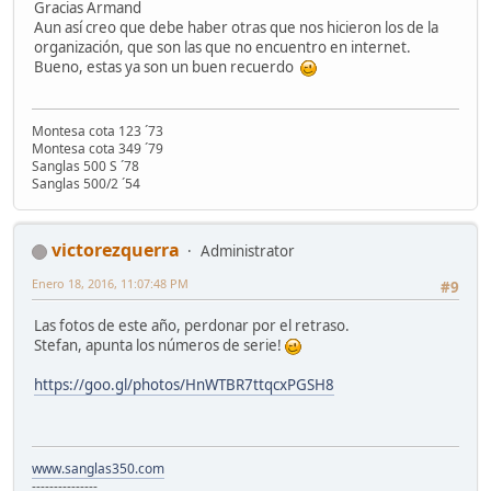
Gracias Armand
Aun así creo que debe haber otras que nos hicieron los de la
organización, que son las que no encuentro en internet.
Bueno, estas ya son un buen recuerdo
Montesa cota 123 ´73
Montesa cota 349 ´79
Sanglas 500 S ´78
Sanglas 500/2 ´54
victorezquerra
Administrator
Enero 18, 2016, 11:07:48 PM
#9
Las fotos de este año, perdonar por el retraso.
Stefan, apunta los números de serie!
https://goo.gl/photos/HnWTBR7ttqcxPGSH8
www.sanglas350.com
---------------