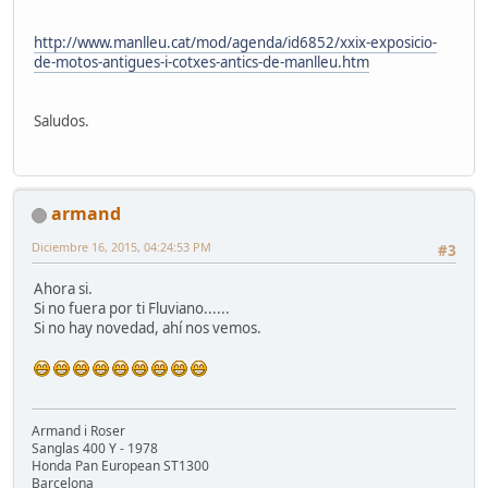
http://www.manlleu.cat/mod/agenda/id6852/xxix-exposicio-
de-motos-antigues-i-cotxes-antics-de-manlleu.htm
Saludos.
armand
Diciembre 16, 2015, 04:24:53 PM
#3
Ahora si.
Si no fuera por ti Fluviano......
Si no hay novedad, ahí nos vemos.
Armand i Roser
Sanglas 400 Y - 1978
Honda Pan European ST1300
Barcelona