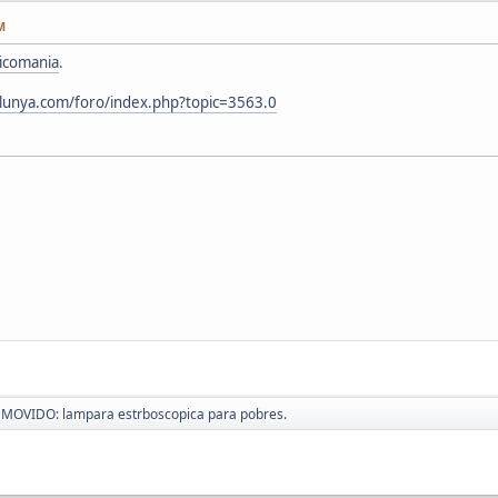
M
icomania
.
alunya.com/foro/index.php?topic=3563.0
MOVIDO: lampara estrboscopica para pobres.