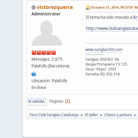
victorezquerra
Octubre 21, 2014, 09:37:07 A
Administrator
El tema ha sido movido a
Br
http://www.clubsanglascat
www.sanglas350.com
---------------
Mensajes: 2,875
Sanglas 350/4/2 '66
Vespa Primavera T3 125
Palafolls (Barcelona)
Ossa "Pepsi" 250T
Yamaha RD 350 31K
Ubicación: Palafolls
En línea
Páginas
1
IR ARRIBA
Foro Club Sanglas Catalunya
El taller
Chasis y pintura
►
►
►