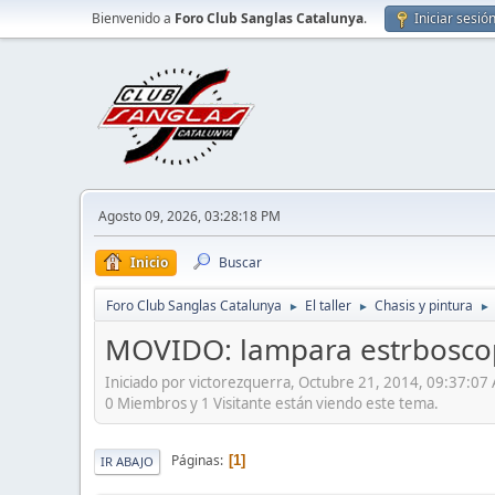
Bienvenido a
Foro Club Sanglas Catalunya
.
Iniciar sesió
Agosto 09, 2026, 03:28:18 PM
Inicio
Buscar
Foro Club Sanglas Catalunya
El taller
Chasis y pintura
►
►
►
MOVIDO: lampara estrboscop
Iniciado por victorezquerra, Octubre 21, 2014, 09:37:07
0 Miembros y 1 Visitante están viendo este tema.
Páginas
1
IR ABAJO