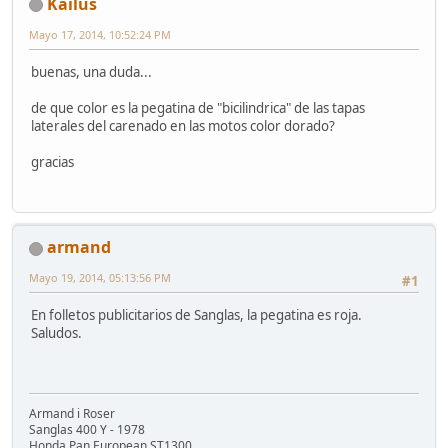
Kailus
Mayo 17, 2014, 10:52:24 PM
buenas, una duda...
de que color es la pegatina de "bicilindrica" de las tapas
laterales del carenado en las motos color dorado?
gracias
armand
Mayo 19, 2014, 05:13:56 PM
#1
En folletos publicitarios de Sanglas, la pegatina es roja.
Saludos.
Armand i Roser
Sanglas 400 Y - 1978
Honda Pan European ST1300