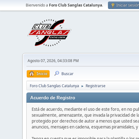
Bienvenido a
Foro Club Sanglas Catalunya
.
Iniciar sesió
Agosto 07, 2026, 04:33:08 PM
Inicio
Buscar
Foro Club Sanglas Catalunya
Registrarse
►
Acuerdo de Registro
Está de acuerdo, mediante el uso de este foro, en no publ
sexualmente, amenazante, que invada la privacidad de la 
protegido por derechos de autor a menos que usted sea e
anuncios, mensajes en cadena, esquemas piramidales, y 
Tenga en cuenta que es imposible para la plantilla o los