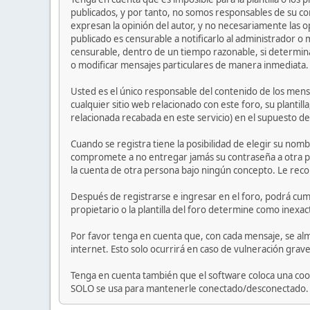
publicados, y por tanto, no somos responsables de su co
expresan la opinión del autor, y no necesariamente las op
publicado es censurable a notificarlo al administrador o
censurable, dentro de un tiempo razonable, si determina
o modificar mensajes particulares de manera inmediata. Es
Usted es el único responsable del contenido de los mensa
cualquier sitio web relacionado con este foro, su plantil
relacionada recabada en este servicio) en el supuesto de
Cuando se registra tiene la posibilidad de elegir su nom
compromete a no entregar jamás su contraseña a otra p
la cuenta de otra persona bajo ningún concepto. Le re
Después de registrarse e ingresar en el foro, podrá cump
propietario o la plantilla del foro determine como inexac
Por favor tenga en cuenta que, con cada mensaje, se alm
internet. Esto solo ocurrirá en caso de vulneración grav
Tenga en cuenta también que el software coloca una cook
SOLO se usa para mantenerle conectado/desconectado. El