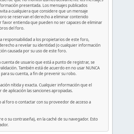
información presentada. Los mensajes publicados
e invita a cualquiera que considere que un mensaje
 foro se reservan el derecho a eliminar contenido
or favor entienda que pueden no ser capaces de eliminar
bros del foro.
 responsabilidad a los propietarios de este foro,
l derecho a revelar su identidad (o cualquier información
ción causada por su uso de este foro.
 cuenta de usuario que está a punto de registrar, se
 validación. También está de acuerdo en no usar NUNCA
ra su cuenta, a fin de prevenir su robo.
ción nítida y exacta. Cualquier información que el
r de aplicación las sanciones apropiadas.
 al foro o contactar con su proveedor de acceso a
e o su contraseña), en la caché de su navegador. Esto
ador.