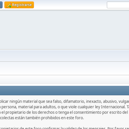
n
Registrarse
icar ningún material que sea falso, difamatorio, inexacto, abusivo, vulgar,
persona, material para adultos, o que viole cualquier ley Internacional.
l propietario de los derechos o tenga el consentimiento por escrito del 
colectas están también prohibidos en este foro.
 propietarios de este foro confirmar la validez de los mensajes. Por fav