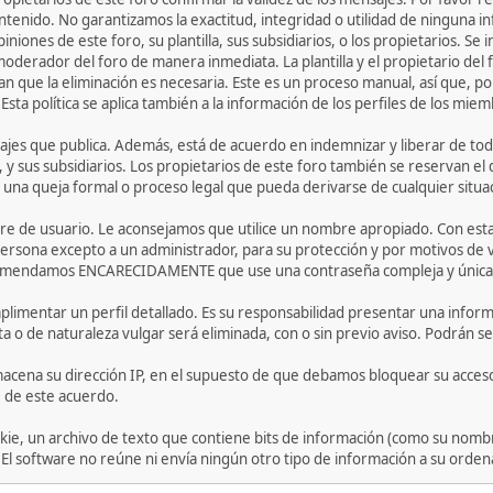
ntenido. No garantizamos la exactitud, integridad o utilidad de ninguna 
iniones de este foro, su plantilla, sus subsidiarios, o los propietarios. S
 moderador del foro de manera inmediata. La plantilla y el propietario del
n que la eliminación es necesaria. Este es un proceso manual, así que, p
ta política se aplica también a la información de los perfiles de los miem
jes que publica. Además, está de acuerdo en indemnizar y liberar de toda
la, y sus subsidiarios. Los propietarios de este foro también se reservan e
 una queja formal o proceso legal que pueda derivarse de cualquier situa
bre de usuario. Le aconsejamos que utilice un nombre apropiado. Con esta
ersona excepto a un administrador, para su protección y por motivos de
comendamos ENCARECIDAMENTE que use una contraseña compleja y única pa
limentar un perfil detallado. Es su responsabilidad presentar una informa
ta o de naturaleza vulgar será eliminada, con o sin previo aviso. Podrán se
acena su dirección IP, en el supuesto de que debamos bloquear su acceso
e de este acuerdo.
ie, un archivo de texto que contiene bits de información (como su nombr
 software no reúne ni envía ningún otro tipo de información a su orden