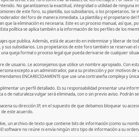
ntenido. No garantizamos la exactitud, integridad o utilidad de ninguna 
iniones de este foro, su plantilla, sus subsidiarios, o los propietarios. S
 moderador del foro de manera inmediata. La plantilla y el propietario del
n que la eliminación es necesaria. Este es un proceso manual, así que, p
ta política se aplica también a la información de los perfiles de los miem
jes que publica. Además, está de acuerdo en indemnizar y liberar de toda
la, y sus subsidiarios. Los propietarios de este foro también se reservan e
 una queja formal o proceso legal que pueda derivarse de cualquier situa
bre de usuario. Le aconsejamos que utilice un nombre apropiado. Con esta
ersona excepto a un administrador, para su protección y por motivos de
comendamos ENCARECIDAMENTE que use una contraseña compleja y única pa
limentar un perfil detallado. Es su responsabilidad presentar una informa
ta o de naturaleza vulgar será eliminada, con o sin previo aviso. Podrán se
acena su dirección IP, en el supuesto de que debamos bloquear su acceso
e de este acuerdo.
ie, un archivo de texto que contiene bits de información (como su nombr
 software no reúne ni envía ningún otro tipo de información a su orden