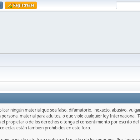
n
Registrarse
icar ningún material que sea falso, difamatorio, inexacto, abusivo, vulgar,
persona, material para adultos, o que viole cualquier ley Internacional.
l propietario de los derechos o tenga el consentimiento por escrito del 
colectas están también prohibidos en este foro.
 propietarios de este foro confirmar la validez de los mensajes. Por fav