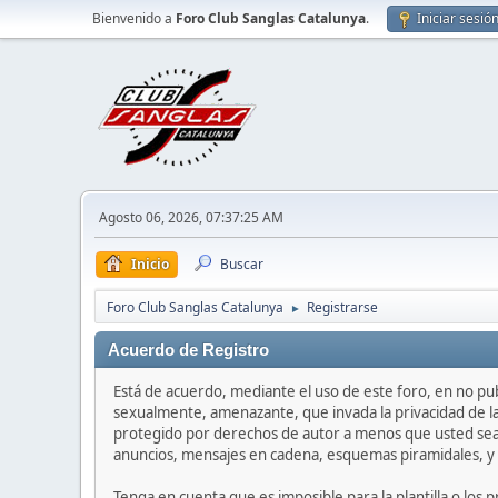
Bienvenido a
Foro Club Sanglas Catalunya
.
Iniciar sesió
Agosto 06, 2026, 07:37:25 AM
Inicio
Buscar
Foro Club Sanglas Catalunya
Registrarse
►
Acuerdo de Registro
Está de acuerdo, mediante el uso de este foro, en no publ
sexualmente, amenazante, que invada la privacidad de la 
protegido por derechos de autor a menos que usted sea e
anuncios, mensajes en cadena, esquemas piramidales, y 
Tenga en cuenta que es imposible para la plantilla o los