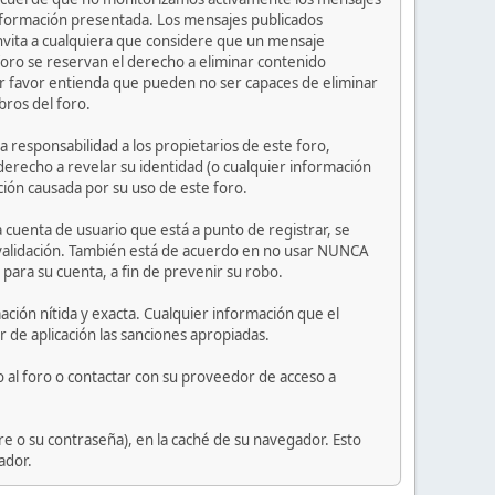
información presentada. Los mensajes publicados
e invita a cualquiera que considere que un mensaje
 foro se reservan el derecho a eliminar contenido
or favor entienda que pueden no ser capaces de eliminar
bros del foro.
 responsabilidad a los propietarios de este foro,
l derecho a revelar su identidad (o cualquier información
ción causada por su uso de este foro.
 cuenta de usuario que está a punto de registrar, se
 validación. También está de acuerdo en no usar NUNCA
ra su cuenta, a fin de prevenir su robo.
ción nítida y exacta. Cualquier información que el
r de aplicación las sanciones apropiadas.
 al foro o contactar con su proveedor de acceso a
e o su contraseña), en la caché de su navegador. Esto
ador.