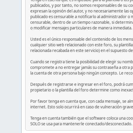
publicados, y por tanto, no somos responsables de su co
expresan la opinión del autor, y no necesariamente las op
publicado es censurable a notificarlo al administrador o
censurable, dentro de un tiempo razonable, si determina
o modificar mensajes particulares de manera inmediata. Es
Usted es el único responsable del contenido de los mensa
cualquier sitio web relacionado con este foro, su plantil
relacionada recabada en este servicio) en el supuesto de
Cuando se registra tiene la posibilidad de elegir su nom
compromete a no entregar jamás su contraseña a otra p
la cuenta de otra persona bajo ningún concepto. Le re
Después de registrarse e ingresar en el foro, podrá cump
propietario o la plantilla del foro determine como inexac
Por favor tenga en cuenta que, con cada mensaje, se alm
internet. Esto solo ocurrirá en caso de vulneración grav
Tenga en cuenta también que el software coloca una cook
SOLO se usa para mantenerle conectado/desconectado. El