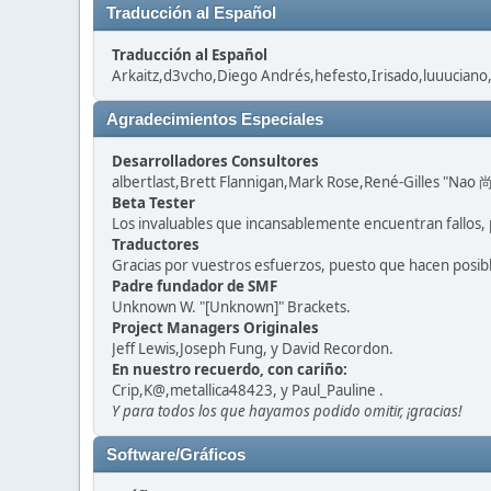
Traducción al Español
Traducción al Español
Arkaitz,d3vcho,Diego Andrés,hefesto,Irisado,luuuciano
Agradecimientos Especiales
Desarrolladores Consultores
albertlast,Brett Flannigan,Mark Rose,René-Gilles "Nao 尚
Beta Tester
Los invaluables que incansablemente encuentran fallos, 
Traductores
Gracias por vuestros esfuerzos, puesto que hacen posib
Padre fundador de SMF
Unknown W. "[Unknown]" Brackets.
Project Managers Originales
Jeff Lewis,Joseph Fung, y David Recordon.
En nuestro recuerdo, con cariño:
Crip,K@,metallica48423, y Paul_Pauline .
Y para todos los que hayamos podido omitir, ¡gracias!
Software/Gráficos