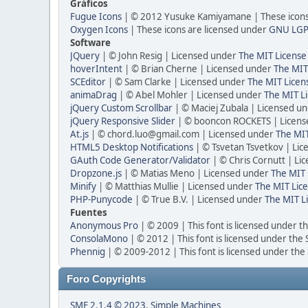
Gráficos
Fugue Icons
| © 2012 Yusuke Kamiyamane | These icons 
Oxygen Icons
| These icons are licensed under
GNU LGP
Software
JQuery
| © John Resig | Licensed under
The MIT License
hoverIntent
| © Brian Cherne | Licensed under
The MIT
SCEditor
| © Sam Clarke | Licensed under
The MIT Licen
animaDrag
| © Abel Mohler | Licensed under
The MIT Li
jQuery Custom Scrollbar
| © Maciej Zubala | Licensed u
jQuery Responsive Slider
| © booncon ROCKETS | Licen
At.js
| © chord.luo@gmail.com | Licensed under
The MIT
HTML5 Desktop Notifications
| © Tsvetan Tsvetkov | Li
GAuth Code Generator/Validator
| © Chris Cornutt | L
Dropzone.js
| © Matias Meno | Licensed under
The MIT 
Minify
| © Matthias Mullie | Licensed under
The MIT Lice
PHP-Punycode
| © True B.V. | Licensed under
The MIT L
Fuentes
Anonymous Pro
| © 2009 | This font is licensed under t
ConsolaMono
| © 2012 | This font is licensed under the
Phennig
| © 2009-2012 | This font is licensed under the
Foro Copyrights
SMF 2.1.4 © 2023
,
Simple Machines