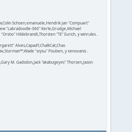
ow,Colin Schoen,emanuele,Hendrik Jan "Compuart"
tthew "Labradoodle-360" Kerle,Grudge,Michael
Orstio" Hildebrandt,Thorsten "TE" Eurich, y winrules .
rgarett" Alves,CapadY,ChalkCat,Chas
av,Storman™,Wade "sησω" Poulsen, y xenovanis .
l,Gary M. Gadsdon,Jack "akabugeyes" Thorsen,Jason