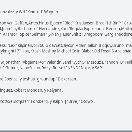
 González, y Will "Kindred" Wagner .
ron van Geffen,Antechinus,Bjoern "Bloc" Kristiansen,Brad "IchBin™" Gr
ovell,Juan "JayBachatero" Hernandez,Karl "RegularExpression" Benson,Ma
"Arantor" Spicer,Selman "[SiNaN]" Eser,Shitiz "Dragooon" Garg,Theodore "
eksi "Lex" Kilpinen,br360,GigaWatt,ziycon,Adam Tallon,Bigguy,Bruno "ma
knight17" Hou,Krash,Mashby,Michael Colin Blaber,Old Fossil,S-Ace,shad
ew,Jonathan "vbgamer45" Valentin,Sami "SychO" Mazouz,Brannon "B" Hal
k." Gomez,NanoSector,Ricky.,Russell "NEND" Najar, y SA™ .
eme Spence, y Joshua "groundup" Dickerson .
ínguez,Robert Monden, y Relyana .
 "cσσкιє мσηѕтєя" Forsberg, y Ralph "[n3rve]" Otowo .