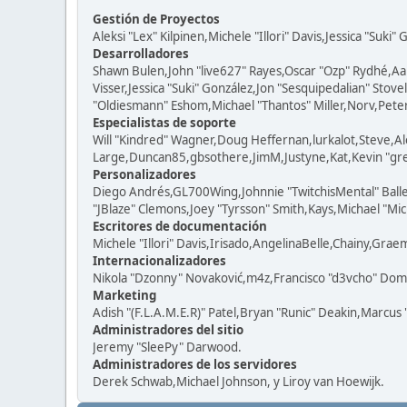
Gestión de Proyectos
Aleksi "Lex" Kilpinen,Michele "Illori" Davis,Jessica "Suki"
Desarrolladores
Shawn Bulen,John "live627" Rayes,Oscar "Ozp" Rydhé,Aa
Visser,Jessica "Suki" González,Jon "Sesquipedalian" St
"Oldiesmann" Eshom,Michael "Thantos" Miller,Norv,Peter 
Especialistas de soporte
Will "Kindred" Wagner,Doug Heffernan,lurkalot,Steve,Al
Large,Duncan85,gbsothere,JimM,Justyne,Kat,Kevin "grey
Personalizadores
Diego Andrés,GL700Wing,Johnnie "TwitchisMental" Ball
"JBlaze" Clemons,Joey "Tyrsson" Smith,Kays,Michael "Mic
Escritores de documentación
Michele "Illori" Davis,Irisado,AngelinaBelle,Chainy,Gra
Internacionalizadores
Nikola "Dzonny" Novaković,m4z,Francisco "d3vcho" Dom
Marketing
Adish "(F.L.A.M.E.R)" Patel,Bryan "Runic" Deakin,Marcus
Administradores del sitio
Jeremy "SleePy" Darwood.
Administradores de los servidores
Derek Schwab,Michael Johnson, y Liroy van Hoewijk.