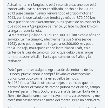
Actualmente, mi Sanglas no está reconstruída, sino que está
conservada. Tras su tercer rectificado, hecho en los 70, en
2013 puse camisa nueva y renové todo el grupo motor en
2013, con lo que calculo que tendrá ya más de 370.000 km.
No lo puedo saber exactamente, pues aparte de no conocer lo
que rodó en la Agrupación de Tráfico, yo hice muchos km con
la sirga del cuenta rota.
La Meretérica jubilaba sus 350 con 300.000 km o con 6 años de
servicio. La mía cumplió, efectivamente sus 6 años (es de
1963), pero puede que no llegase a los 300.000 km, pues
tenía una raja, mal tapada con sellante blanco Kraft, en el
carter de la caja de cambios, por lo que debió pasar largas
temporadas en el taller, hasta que cumplió los 6 años y la
retiraron.
Debió pertenecer a alguna Agrupación del entorno de los
Pirineos, pues cuando la compré llevaba calefactados los
puños, cosa poco corriente en aquellos tiempos.
En 1982 fue, a falta de otra cosa mejor, el vehículo que me
permitió hacer el trabajo de campo (nunca mejor dicho, campo
a través) para mi Tesis Doctoral sobre la Vertiente Norte de la
Sierra de Guadarrama...se me cayó encima varias veces...y me
costó muchas lágrimas en mitad del monte. Pero no había otra.