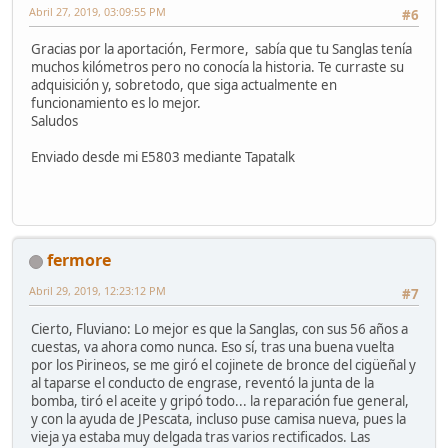
Abril 27, 2019, 03:09:55 PM
#6
Gracias por la aportación, Fermore, sabía que tu Sanglas tenía
muchos kilómetros pero no conocía la historia. Te curraste su
adquisición y, sobretodo, que siga actualmente en
funcionamiento es lo mejor.
Saludos
Enviado desde mi E5803 mediante Tapatalk
fermore
Abril 29, 2019, 12:23:12 PM
#7
Cierto, Fluviano: Lo mejor es que la Sanglas, con sus 56 años a
cuestas, va ahora como nunca. Eso sí, tras una buena vuelta
por los Pirineos, se me giró el cojinete de bronce del cigüeñal y
al taparse el conducto de engrase, reventó la junta de la
bomba, tiró el aceite y gripó todo... la reparación fue general,
y con la ayuda de JPescata, incluso puse camisa nueva, pues la
vieja ya estaba muy delgada tras varios rectificados. Las