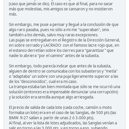
(caso que jamás se dio). El caso es que al final, para no sacar
más que molestias, mis amigos se cansaron y no insistieron
más.
Sin embargo, me puse a pensar y llegué a la conclusión de que
algo raro pasaba, pues no sólo a mi me "superaban", sino
también a los demás, salvo muy raras excepciones.
Las pujas se entregaban en el Registro de la Dirección General,
en sobre cerrado y LACRADO con el famoso lacre rojo que, en
el estanco derretían sobre los cierres para "garantizar" que
nadie lo abriera "por el camino" antes de la subasta.
Sin embargo, todo parecía indicar que antes de la subasta,
alguien de dentro se comunicaba con los subasteros y "metía"
o "adaptaba" un sobre con una puja ligeramente superior a las
de los "desconocidos", cual era mi caso.
La trampa estaba tan bien montada que sólo se me ocurrió una
solución (entonces era impensable denunciar una corrupción):
y la solución era sencilla aunque algo arriesgada.
El precio de salida de cada lote (cada coche, camión o moto
formaba un lote) era en el caso de las Sanglas, de 500 pts (las
BMW R-27 salían a partir de unas 2 ó 3.000 pts).
Al final, al ver la lista de lotes adjudicados, las Sanglas venían a
salir en torno a las 3.000 pts, y en torno a eso, subiendo