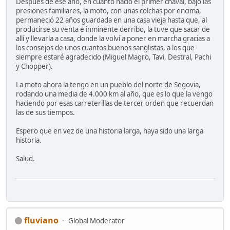
Después de ese año, en cuanto nació el primer chaval, bajo las
presiones familiares, la moto, con unas colchas por encima,
permaneció 22 años guardada en una casa vieja hasta que, al
producirse su venta e inminente derribo, la tuve que sacar de
allí y llevarla a casa, donde la volví a poner en marcha gracias a
los consejos de unos cuantos buenos sanglistas, a los que
siempre estaré agradecido (Miguel Magro, Tavi, Destral, Pachi
y Chopper).
La moto ahora la tengo en un pueblo del norte de Segovia,
rodando una media de 4.000 km al año, que es lo que la vengo
haciendo por esas carreterillas de tercer orden que recuerdan
las de sus tiempos.
Espero que en vez de una historia larga, haya sido una larga
historia.
Salud.
fluviano
Global Moderator