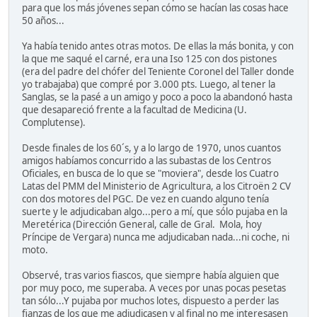
para que los más jóvenes sepan cómo se hacían las cosas hace
50 años...
Ya había tenido antes otras motos. De ellas la más bonita, y con
la que me saqué el carné, era una Iso 125 con dos pistones
(era del padre del chófer del Teniente Coronel del Taller donde
yo trabajaba) que compré por 3.000 pts. Luego, al tener la
Sanglas, se la pasé a un amigo y poco a poco la abandonó hasta
que desapareció frente a la facultad de Medicina (U.
Complutense).
Desde finales de los 60´s, y a lo largo de 1970, unos cuantos
amigos habíamos concurrido a las subastas de los Centros
Oficiales, en busca de lo que se "moviera", desde los Cuatro
Latas del PMM del Ministerio de Agricultura, a los Citroën 2 CV
con dos motores del PGC. De vez en cuando alguno tenía
suerte y le adjudicaban algo...pero a mí, que sólo pujaba en la
Meretérica (Dirección General, calle de Gral. Mola, hoy
Príncipe de Vergara) nunca me adjudicaban nada...ni coche, ni
moto.
Observé, tras varios fiascos, que siempre había alguien que
por muy poco, me superaba. A veces por unas pocas pesetas
tan sólo...Y pujaba por muchos lotes, dispuesto a perder las
fianzas de los que me adjudicasen y al final no me interesasen