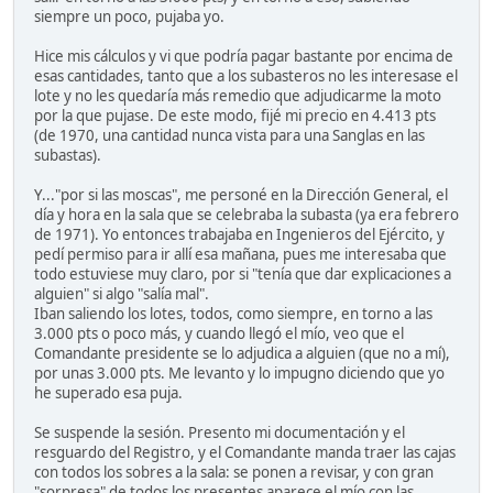
siempre un poco, pujaba yo.
Hice mis cálculos y vi que podría pagar bastante por encima de
esas cantidades, tanto que a los subasteros no les interesase el
lote y no les quedaría más remedio que adjudicarme la moto
por la que pujase. De este modo, fijé mi precio en 4.413 pts
(de 1970, una cantidad nunca vista para una Sanglas en las
subastas).
Y..."por si las moscas", me personé en la Dirección General, el
día y hora en la sala que se celebraba la subasta (ya era febrero
de 1971). Yo entonces trabajaba en Ingenieros del Ejército, y
pedí permiso para ir allí esa mañana, pues me interesaba que
todo estuviese muy claro, por si "tenía que dar explicaciones a
alguien" si algo "salía mal".
Iban saliendo los lotes, todos, como siempre, en torno a las
3.000 pts o poco más, y cuando llegó el mío, veo que el
Comandante presidente se lo adjudica a alguien (que no a mí),
por unas 3.000 pts. Me levanto y lo impugno diciendo que yo
he superado esa puja.
Se suspende la sesión. Presento mi documentación y el
resguardo del Registro, y el Comandante manda traer las cajas
con todos los sobres a la sala: se ponen a revisar, y con gran
"sorpresa" de todos los presentes aparece el mío con las