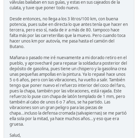
válvulas bailaban en sus guías, y estas en sus cajeados de la
culata, y tuve que poner todo nuevo.
Desde entonces, no llega a los 3 litros/100 km, con buena
potencia, pues sube en directa lo que antes tenía que hacer en
tercera, pero eso sí, nada de ir a más de 80. tampoco hace
falta más por las carreterillas que la muevo. Pero cuando toca
hacer unos km por autovía, me pasa hasta el camión del
Butano.
Mañana o pasado me iré nuevamente a mi dorado retiro en el
pueblo, y aprovecharé para repasar la soldadura posterior del
depósito de gasolina, pues tiene un chispero y la gasolina crea
unas pequeñas ampollas en la pintura. Ya lo repasé hace unos
5 o 6 años, pero con las vibraciones, ha vuelto a salir. También
tengo que poner nuevo el refuerzo interior del coco del faro,
pues la chapa, también por las vibraciones, está rajada. Este
refuerzo lo puse con chapa de latón templado de 1 mm, pero
también al cabo de unos 6 o 7 años, se ha partido. Las
vibraciones son un gran peligro para las piezas de
chapa...incluso la defensa cromada (salvapiernas) se me partió
ella sola por la mitad, ya hace muchos años...y eso que era
gruesa.
Salud,