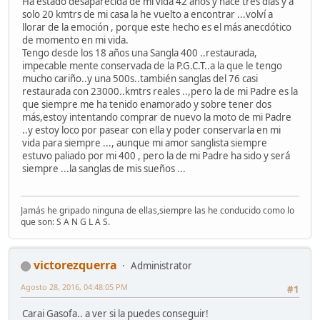
Ha estado desaparecida de mi vida 42 años y hace tres días y a
solo 20 kmtrs de mi casa la he vuelto a encontrar ...volví a
llorar de la emoción , porque este hecho es el más anecdótico
de momento en mi vida.
Tengo desde los 18 años una Sangla 400 ..restaurada,
impecable mente conservada de la P.G.C.T..a la que le tengo
mucho cariño..y una 500s..también sanglas del 76 casi
restaurada con 23000..kmtrs reales ..,pero la de mi Padre es la
que siempre me ha tenido enamorado y sobre tener dos
más,estoy intentando comprar de nuevo la moto de mi Padre
..y estoy loco por pasear con ella y poder conservarla en mi
vida para siempre ..., aunque mi amor sanglista siempre
estuvo paliado por mi 400 , pero la de mi Padre ha sido y será
siempre ...la sanglas de mis sueños ...
Jamás he gripado ninguna de ellas,siempre las he conducido como lo
que son: S A N G L A S.
victorezquerra
Administrator
Agosto 28, 2016, 04:48:05 PM
#1
Carai Gasofa.. a ver si la puedes conseguir!