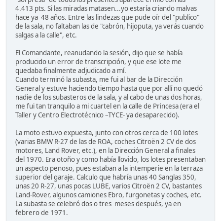
4.413 pts. Si las miradas matasen...yo estaría criando malvas
hace ya 48 años. Entre las lindezas que pude oír del "publico"
de la sala, no faltaban las de "cabrón, hijoputa, ya verás cuando
salgas a la calle", etc.
El Comandante, reanudando la sesión, dijo que se había
producido un error de transcripción, y que ese lote me
quedaba finalmente adjudicado a mí.
Cuando terminó la subasta, me fui al bar de la Dirección
General y estuve haciendo tiempo hasta que por allí no quedó
nadie de los subasteros de la sala, y al cabo de unas dos horas,
me fui tan tranquilo a mi cuartel en la calle de Princesa (era el
Taller y Centro Electrotécnico –TYCE- ya desaparecido).
La moto estuvo expuesta, junto con otros cerca de 100 lotes
(varias BMW R-27 de las de ROA, coches Citroën 2 CV de dos
motores, Land Rover, etc.), en la Dirección General a finales
del 1970. Era otoño y como había llovido, los lotes presentaban
un aspecto penoso, pues estaban a la intemperie en la terraza
superior del garaje. Calculo que habría unas 40 Sanglas 350,
unas 20 R-27, unas pocas LUBE, varios Citroën 2 CV, bastantes
Land-Rover, algunos camiones Ebro, furgonetas y coches, etc.
La subasta se celebró dos o tres meses después, ya en
febrero de 1971.