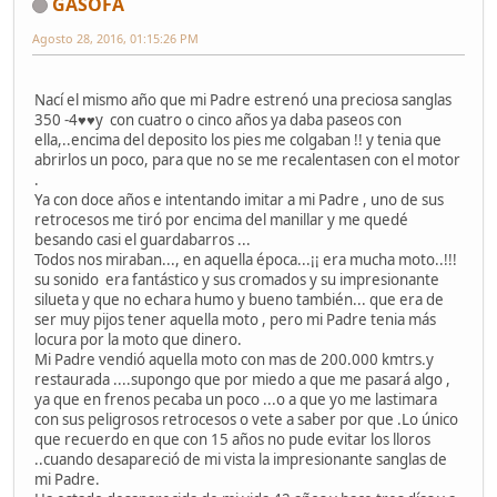
GASOFA
Agosto 28, 2016, 01:15:26 PM
Nací el mismo año que mi Padre estrenó una preciosa sanglas
350 -4♥♥y con cuatro o cinco años ya daba paseos con
ella,..encima del deposito los pies me colgaban !! y tenia que
abrirlos un poco, para que no se me recalentasen con el motor
.
Ya con doce años e intentando imitar a mi Padre , uno de sus
retrocesos me tiró por encima del manillar y me quedé
besando casi el guardabarros ...
Todos nos miraban..., en aquella época...¡¡ era mucha moto..!!!
su sonido era fantástico y sus cromados y su impresionante
silueta y que no echara humo y bueno también... que era de
ser muy pijos tener aquella moto , pero mi Padre tenia más
locura por la moto que dinero.
Mi Padre vendió aquella moto con mas de 200.000 kmtrs.y
restaurada ....supongo que por miedo a que me pasará algo ,
ya que en frenos pecaba un poco ...o a que yo me lastimara
con sus peligrosos retrocesos o vete a saber por que .Lo único
que recuerdo en que con 15 años no pude evitar los lloros
..cuando desapareció de mi vista la impresionante sanglas de
mi Padre.