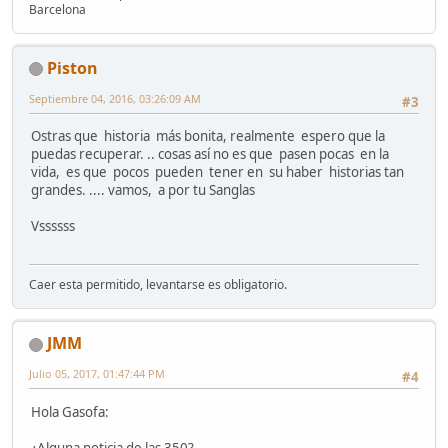
Barcelona
Piston
Septiembre 04, 2016, 03:26:09 AM
#3
Ostras que historia más bonita, realmente espero que la
puedas recuperar. .. cosas así no es que pasen pocas en la
vida, es que pocos pueden tener en su haber historias tan
grandes. .... vamos, a por tu Sanglas
Vssssss
Caer esta permitido, levantarse es obligatorio.
JMM
Julio 05, 2017, 01:47:44 PM
#4
Hola Gasofa:
¿Alguna noticia de las 350?.