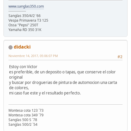
www.sanglas350.com
---------------
Sanglas 350/4/2 '66
Vespa Primavera T3 125
Ossa "Pepsi" 250T
Yamaha RD 350 31K
didacki
Noviembre 14, 2017, 05:06:07 PM
#2
Estoy con Victor
es preferible, de un deposito o tapas, que conserve el color
original
y buscar por droguerias de pintura de automocion una carta
de colores,
mi caso fue este y el resultado perfecto.
Montesa cota 123 ´73
Montesa cota 349 ´79
Sanglas 500 S ´78
Sanglas 500/2 ´54