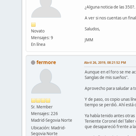
¿Alguna noticia de las 350?.
A ver si nos cuentas un final 
Saludos,
Novato
Mensajes: 9
JMM
En línea
fermore
Abril 26, 2019, 08:21:52 PM
Aunque en el foro se me ac
Sanglas de mis sueños".
Aprovecho para saludar a to
Y de paso, os copio unas lí
tiempo se perdió. Ahí está 
Sr. Member
Mensajes: 226
Ya había tenido antes otras
Madrid-Segovia Norte
Teniente Coronel del Taller
que desapareció frente a la
Ubicación: Madrid-
Segovia Norte