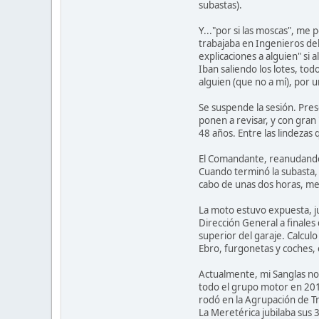
subastas).
Y..."por si las moscas", me 
trabajaba en Ingenieros del
explicaciones a alguien" si al
Iban saliendo los lotes, to
alguien (que no a mí), por 
Se suspende la sesión. Pres
ponen a revisar, y con gran
48 años. Entre las lindezas q
El Comandante, reanudando l
Cuando terminó la subasta, 
cabo de unas dos horas, me f
La moto estuvo expuesta, ju
Dirección General a finales
superior del garaje. Calcul
Ebro, furgonetas y coches,
Actualmente, mi Sanglas no 
todo el grupo motor en 201
rodó en la Agrupación de Tr
La Meretérica jubilaba sus 