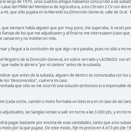
y a lo largo de 1970, unos cuantos amigos habíamos concurrido a las subasta
 Latas del PMM del Ministerio de Agricultura, a los Citroën 2 CV con dos
o a mí, que sólo pujaba en la Meretérica (Dirección General, calle de Gra
os, que siempre había alguien que por muy poco, me superaba. A veces por
s fianzas de los que me adjudicasen y al final no me interesasen (caso que j
e cansaron y no insistieron más.
ar y llegué a la conclusión de que algo raro pasaba, pues no sólo a mi m
el Registro de la Dirección General, en sobre cerrado y LACRADO con el 
" que nadie lo abriera "por el camino" antes de la subasta.
ndicar que antes de la subasta, alguien de dentro se comunicaba con los 
e los "desconocidos", cual era mi caso.
ontada que sólo se me ocurrió una solución (entonces era impensable denu
lote (cada coche, camión o moto formaba un lote) era en el caso de las San
lotes adjudicados, las Sanglas venían a salir en torno a las 3.000 pts, y en 
podría pagar bastante por encima de esas cantidades, tanto que a los subast
moto por la que pujase. De este modo, fijé mi precio en 4.413 pts (de 19