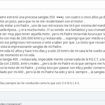
dre estrenó una preciosa sanglas 350 -4♥♥y con cuatro o cinco años ya da
irlos un poco, para que no se me recalentasen con el motor .
do imitar a mi Padre , uno de sus retrocesos me tiró por encima del mani
uella época...¡¡ era mucha moto..!!! su sonido era fantástico y sus croma
 ser muy pijos tener aquella moto , pero mi Padre tenia más locura por 
to con mas de 200.000 kmtrs.y restaurada ....supongo que por miedo a q
con sus peligrosos retrocesos o vete a saber por que .Lo único que recuer
vista la impresionante sanglas de mi Padre.
 vida 42 años y hace tres días y a solo 20 kmtrs de mi casa la he vuelto a 
o de momento en mi vida.
a Sangla 400 ..restaurada, impecable mente conservada de la P.G.C.T..a l
rada con 23000..kmtrs reales ..,pero la de mi Padre es la que siempre me
 la moto de mi Padre ..y estoy loco por pasear con ella y poder conserv
iado por mi 400 , pero la de mi Padre ha sido y será siempre ...la sanglas
las,siempre las he conducido como lo que son: S A N G L A S.
uedes conseguir!