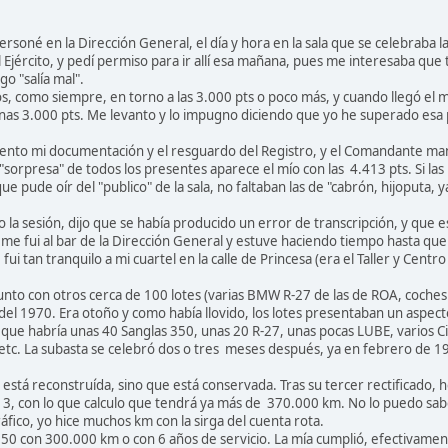
personé en la Dirección General, el día y hora en la sala que se celebraba
 Ejército, y pedí permiso para ir allí esa mañana, pues me interesaba que 
go "salía mal".
dos, como siempre, en torno a las 3.000 pts o poco más, y cuando llegó el
unas 3.000 pts. Me levanto y lo impugno diciendo que yo he superado esa 
ento mi documentación y el resguardo del Registro, y el Comandante manda 
 "sorpresa" de todos los presentes aparece el mío con las 4.413 pts. Si la
ue pude oír del "publico" de la sala, no faltaban las de "cabrón, hijoputa, ya
a sesión, dijo que se había producido un error de transcripción, y que 
me fui al bar de la Dirección General y estuve haciendo tiempo hasta que po
ui tan tranquilo a mi cuartel en la calle de Princesa (era el Taller y Centr
nto con otros cerca de 100 lotes (varias BMW R-27 de las de ROA, coches 
 del 1970. Era otoño y como había llovido, los lotes presentaban un aspec
o que habría unas 40 Sanglas 350, unas 20 R-27, unas pocas LUBE, varios 
 etc. La subasta se celebró dos o tres meses después, ya en febrero de 1
está reconstruída, sino que está conservada. Tras su tercer rectificado,
3, con lo que calculo que tendrá ya más de 370.000 km. No lo puedo sa
áfico, yo hice muchos km con la sirga del cuenta rota.
350 con 300.000 km o con 6 años de servicio. La mía cumplió, efectivame