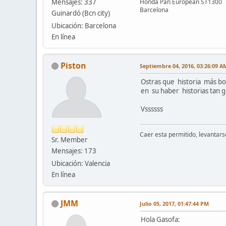
Mensajes: 337
Honda Pan European ST1300
Barcelona
Guinardó (Bcn city)
Ubicación: Barcelona
En línea
Piston
Septiembre 04, 2016, 03:26:09 A
Ostras que historia más bo
en su haber historias tan g
Vssssss
Caer esta permitido, levantarse
Sr. Member
Mensajes: 173
Ubicación: Valencia
En línea
JMM
Julio 05, 2017, 01:47:44 PM
Hola Gasofa: