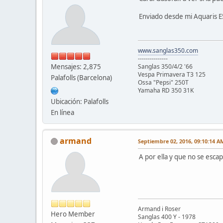
Enviado desde mi Aquaris E
www.sanglas350.com
---------------
Mensajes: 2,875
Sanglas 350/4/2 '66
Vespa Primavera T3 125
Palafolls (Barcelona)
Ossa "Pepsi" 250T
Yamaha RD 350 31K
Ubicación: Palafolls
En línea
armand
Septiembre 02, 2016, 09:10:14 A
A por ella y que no se escape
Armand i Roser
Hero Member
Sanglas 400 Y - 1978