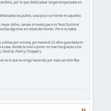
de cambios, por lo que debió pasar largas temporadas en
lefactados los puños, cosa poco corriente en aquellos
a mejor dicho, campo a través) para mi Tesis Doctoral
muchas lágrimas en mitad del monte. Pero no había
nas colchas por encima, permaneció 22 años guardada en
a a casa, donde la volví a poner en marcha gracias a los
, Destral, Pachi y Chopper).
e es lo que la vengo haciendo por esas carreterillas
#6