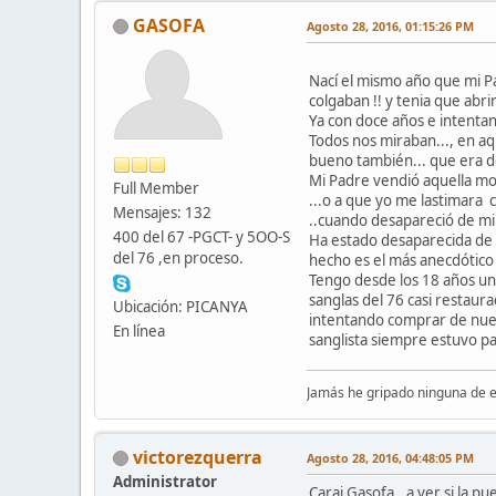
GASOFA
Agosto 28, 2016, 01:15:26 PM
Nací el mismo año que mi Pa
colgaban !! y tenia que abr
Ya con doce años e intentan
Todos nos miraban..., en aq
bueno también... que era de
Mi Padre vendió aquella mo
Full Member
...o a que yo me lastimara 
Mensajes: 132
..cuando desapareció de mi 
400 del 67 -PGCT- y 5OO-S
Ha estado desaparecida de mi
del 76 ,en proceso.
hecho es el más anecdótic
Tengo desde los 18 años un
sanglas del 76 casi restau
Ubicación: PICANYA
intentando comprar de nuevo
En línea
sanglista siempre estuvo pal
Jamás he gripado ninguna de el
victorezquerra
Agosto 28, 2016, 04:48:05 PM
Administrator
Carai Gasofa.. a ver si la p