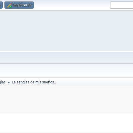
n
Registrarse
glas
La sanglas de mis sueños..
►