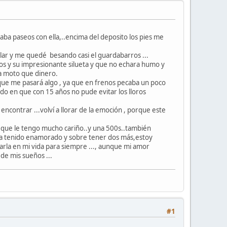
ba paseos con ella,..encima del deposito los pies me
llar y me quedé besando casi el guardabarros ...
dos y su impresionante silueta y que no echara humo y
la moto que dinero.
ue me pasará algo , ya que en frenos pecaba un poco
do en que con 15 años no pude evitar los lloros
encontrar ...volví a llorar de la emoción , porque este
a que le tengo mucho cariño..y una 500s..también
 ha tenido enamorado y sobre tener dos más,estoy
arla en mi vida para siempre ..., aunque mi amor
 de mis sueños ...
#1