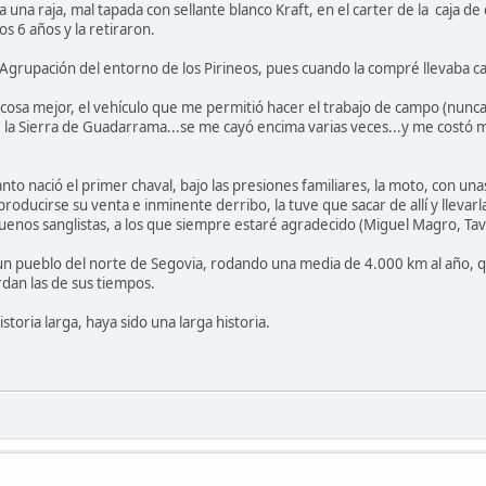
a una raja, mal tapada con sellante blanco Kraft, en el carter de la caja 
los 6 años y la retiraron.
grupación del entorno de los Pirineos, pues cuando la compré llevaba ca
a cosa mejor, el vehículo que me permitió hacer el trabajo de campo (nunc
e la Sierra de Guadarrama...se me cayó encima varias veces...y me costó 
to nació el primer chaval, bajo las presiones familiares, la moto, con u
 producirse su venta e inminente derribo, la tuve que sacar de allí y llevarl
enos sanglistas, a los que siempre estaré agradecido (Miguel Magro, Tavi
n pueblo del norte de Segovia, rodando una media de 4.000 km al año, qu
dan las de sus tiempos.
toria larga, haya sido una larga historia.