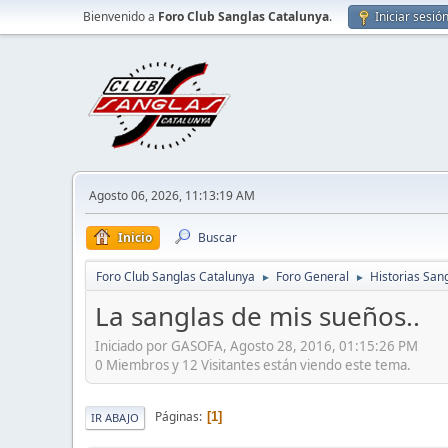
Bienvenido a
Foro Club Sanglas Catalunya
.
Iniciar sesió
Agosto 06, 2026, 11:13:19 AM
Inicio
Buscar
Foro Club Sanglas Catalunya
Foro General
Historias San
►
►
La sanglas de mis sueños..
Iniciado por GASOFA, Agosto 28, 2016, 01:15:26 PM
0 Miembros y 12 Visitantes están viendo este tema.
Páginas
1
IR ABAJO