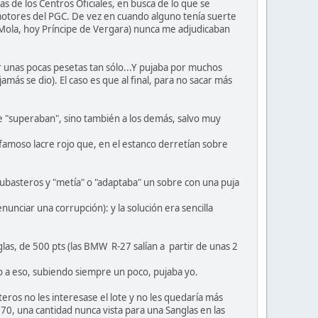
s de los Centros Oficiales, en busca de lo que se
 motores del PGC. De vez en cuando alguno tenía suerte
l. Mola, hoy Príncipe de Vergara) nunca me adjudicaban
 unas pocas pesetas tan sólo...Y pujaba por muchos
amás se dio). El caso es que al final, para no sacar más
e "superaban", sino también a los demás, salvo muy
famoso lacre rojo que, en el estanco derretían sobre
subasteros y "metía" o "adaptaba" un sobre con una puja
nciar una corrupción): y la solución era sencilla
glas, de 500 pts (las BMW R-27 salían a partir de unas 2
torno a eso, subiendo siempre un poco, pujaba yo.
eros no les interesase el lote y no les quedaría más
70, una cantidad nunca vista para una Sanglas en las