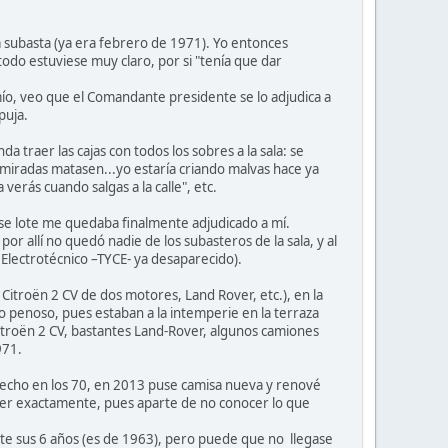
 la subasta (ya era febrero de 1971). Yo entonces
todo estuviese muy claro, por si "tenía que dar
 mío, veo que el Comandante presidente se lo adjudica a
puja.
traer las cajas con todos los sobres a la sala: se
s miradas matasen...yo estaría criando malvas hace ya
 verás cuando salgas a la calle", etc.
ese lote me quedaba finalmente adjudicado a mí.
r allí no quedó nadie de los subasteros de la sala, y al
o Electrotécnico –TYCE- ya desaparecido).
Citroën 2 CV de dos motores, Land Rover, etc.), en la
to penoso, pues estaban a la intemperie en la terraza
Citroën 2 CV, bastantes Land-Rover, algunos camiones
971.
 hecho en los 70, en 2013 puse camisa nueva y renové
ber exactamente, pues aparte de no conocer lo que
nte sus 6 años (es de 1963), pero puede que no llegase