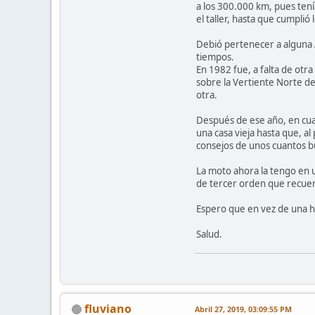
a los 300.000 km, pues tení
el taller, hasta que cumplió 
Debió pertenecer a alguna A
tiempos.
En 1982 fue, a falta de otr
sobre la Vertiente Norte d
otra.
Después de ese año, en cuan
una casa vieja hasta que, al
consejos de unos cuantos bu
La moto ahora la tengo en u
de tercer orden que recuer
Espero que en vez de una his
Salud.
fluviano
Abril 27, 2019, 03:09:55 PM