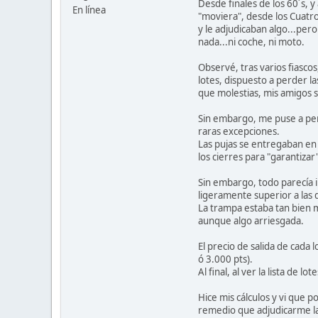
Desde finales de los 60´s, 
En línea
"moviera", desde los Cuatro
y le adjudicaban algo...per
nada...ni coche, ni moto.
Observé, tras varios fiasc
lotes, dispuesto a perder la
que molestias, mis amigos s
Sin embargo, me puse a pens
raras excepciones.
Las pujas se entregaban en 
los cierres para "garantizar
Sin embargo, todo parecía i
ligeramente superior a las d
La trampa estaba tan bien m
aunque algo arriesgada.
El precio de salida de cada 
ó 3.000 pts).
Al final, al ver la lista de 
Hice mis cálculos y vi que 
remedio que adjudicarme la 