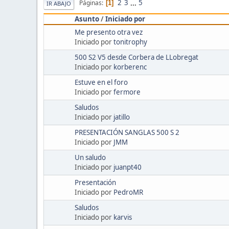
2
3
...
5
Páginas
1
IR ABAJO
Asunto
/
Iniciado por
Me presento otra vez
Iniciado por
tonitrophy
500 S2 V5 desde Corbera de LLobregat
Iniciado por
korberenc
Estuve en el foro
Iniciado por
fermore
Saludos
Iniciado por
jatillo
PRESENTACIÓN SANGLAS 500 S 2
Iniciado por
JMM
Un saludo
Iniciado por
juanpt40
Presentación
Iniciado por
PedroMR
Saludos
Iniciado por
karvis