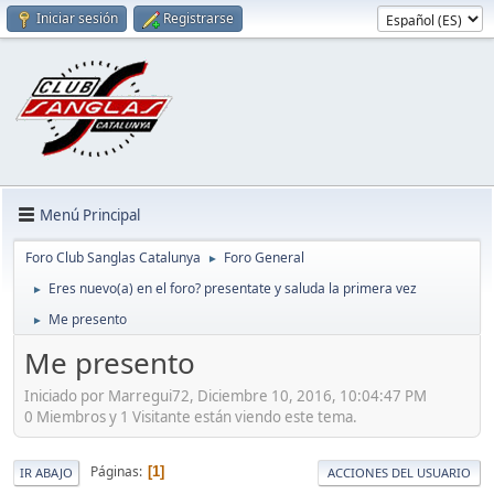
Iniciar sesión
Registrarse
Menú Principal
Foro Club Sanglas Catalunya
Foro General
►
Eres nuevo(a) en el foro? presentate y saluda la primera vez
►
Me presento
►
Me presento
Iniciado por Marregui72, Diciembre 10, 2016, 10:04:47 PM
0 Miembros y 1 Visitante están viendo este tema.
Páginas
1
IR ABAJO
ACCIONES DEL USUARIO