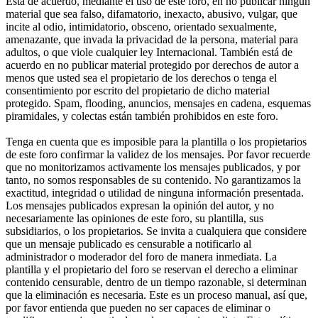
Está de acuerdo, mediante el uso de este foro, en no publicar ningún
material que sea falso, difamatorio, inexacto, abusivo, vulgar, que
incite al odio, intimidatorio, obsceno, orientado sexualmente,
amenazante, que invada la privacidad de la persona, material para
adultos, o que viole cualquier ley Internacional. También está de
acuerdo en no publicar material protegido por derechos de autor a
menos que usted sea el propietario de los derechos o tenga el
consentimiento por escrito del propietario de dicho material
protegido. Spam, flooding, anuncios, mensajes en cadena, esquemas
piramidales, y colectas están también prohibidos en este foro.
Tenga en cuenta que es imposible para la plantilla o los propietarios
de este foro confirmar la validez de los mensajes. Por favor recuerde
que no monitorizamos activamente los mensajes publicados, y por
tanto, no somos responsables de su contenido. No garantizamos la
exactitud, integridad o utilidad de ninguna información presentada.
Los mensajes publicados expresan la opinión del autor, y no
necesariamente las opiniones de este foro, su plantilla, sus
subsidiarios, o los propietarios. Se invita a cualquiera que considere
que un mensaje publicado es censurable a notificarlo al
administrador o moderador del foro de manera inmediata. La
plantilla y el propietario del foro se reservan el derecho a eliminar
contenido censurable, dentro de un tiempo razonable, si determinan
que la eliminación es necesaria. Este es un proceso manual, así que,
por favor entienda que pueden no ser capaces de eliminar o