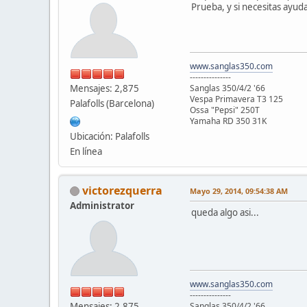
Prueba, y si necesitas ayu
www.sanglas350.com
---------------
Mensajes: 2,875
Sanglas 350/4/2 '66
Vespa Primavera T3 125
Palafolls (Barcelona)
Ossa "Pepsi" 250T
Yamaha RD 350 31K
Ubicación: Palafolls
En línea
victorezquerra
Mayo 29, 2014, 09:54:38 AM
Administrator
queda algo asi...
www.sanglas350.com
---------------
Mensajes: 2,875
Sanglas 350/4/2 '66