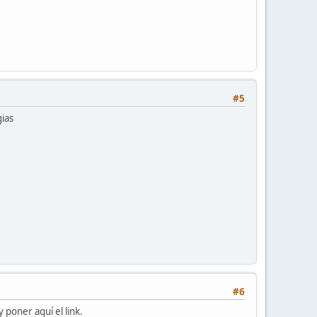
#5
gias
#6
poner aquí el link.