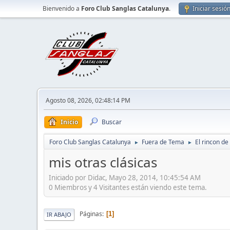
Bienvenido a
Foro Club Sanglas Catalunya
.
Iniciar sesió
Agosto 08, 2026, 02:48:14 PM
Inicio
Buscar
Foro Club Sanglas Catalunya
Fuera de Tema
El rincon de
►
►
mis otras clásicas
Iniciado por Didac, Mayo 28, 2014, 10:45:54 AM
0 Miembros y 4 Visitantes están viendo este tema.
Páginas
1
IR ABAJO