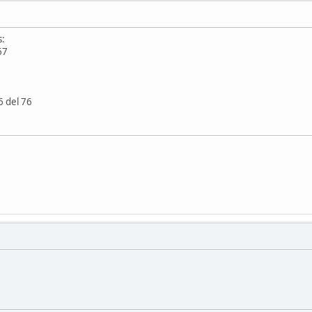
s:
67
6 del 76