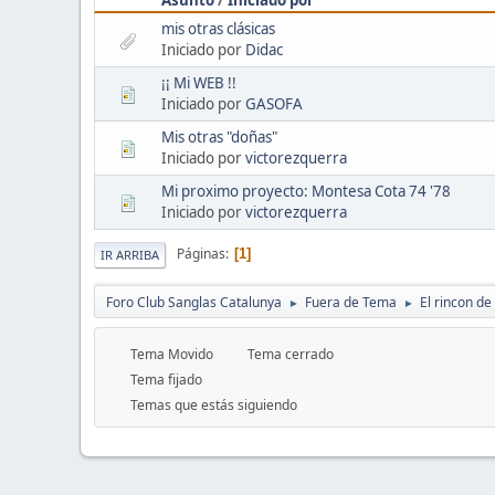
mis otras clásicas
Iniciado por
Didac
¡¡ Mi WEB !!
Iniciado por
GASOFA
Mis otras "doñas"
Iniciado por
victorezquerra
Mi proximo proyecto: Montesa Cota 74 '78
Iniciado por
victorezquerra
Páginas
1
IR ARRIBA
Foro Club Sanglas Catalunya
Fuera de Tema
El rincon de
►
►
Tema Movido
Tema cerrado
Tema fijado
Temas que estás siguiendo