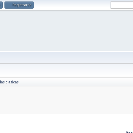
n
Registrarse
 las clasicas
Res