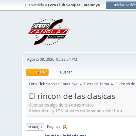
Bienvenido a
Foro Club Sanglas Catalunya
.
Iniciar sesió
Agosto 08, 2026, 05:28:54 PM
Inicio
Buscar
Foro Club Sanglas Catalunya
Fuera de Tema
El rincon de
►
►
El rincon de las clasicas
Cuentanos algo de tus otras motos
0 Miembros y 17 Visitantes están viendo este foro.
Páginas
1
IR ABAJO
Asunto
/
Iniciado por