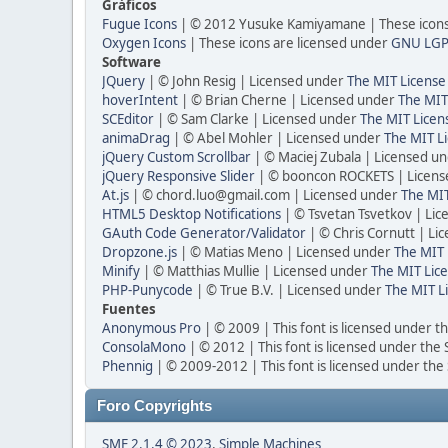
Gráficos
Fugue Icons
| © 2012 Yusuke Kamiyamane | These icons 
Oxygen Icons
| These icons are licensed under
GNU LGP
Software
JQuery
| © John Resig | Licensed under
The MIT License
hoverIntent
| © Brian Cherne | Licensed under
The MIT
SCEditor
| © Sam Clarke | Licensed under
The MIT Licen
animaDrag
| © Abel Mohler | Licensed under
The MIT Li
jQuery Custom Scrollbar
| © Maciej Zubala | Licensed u
jQuery Responsive Slider
| © booncon ROCKETS | Licen
At.js
| © chord.luo@gmail.com | Licensed under
The MIT
HTML5 Desktop Notifications
| © Tsvetan Tsvetkov | Li
GAuth Code Generator/Validator
| © Chris Cornutt | L
Dropzone.js
| © Matias Meno | Licensed under
The MIT 
Minify
| © Matthias Mullie | Licensed under
The MIT Lice
PHP-Punycode
| © True B.V. | Licensed under
The MIT L
Fuentes
Anonymous Pro
| © 2009 | This font is licensed under t
ConsolaMono
| © 2012 | This font is licensed under the
Phennig
| © 2009-2012 | This font is licensed under the
Foro Copyrights
SMF 2.1.4 © 2023
,
Simple Machines