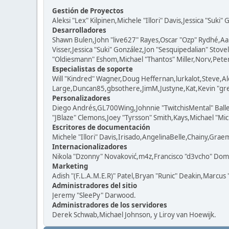
Gestión de Proyectos
Aleksi "Lex" Kilpinen,Michele "Illori" Davis,Jessica "Suki"
Desarrolladores
Shawn Bulen,John "live627" Rayes,Oscar "Ozp" Rydhé,Aa
Visser,Jessica "Suki" González,Jon "Sesquipedalian" St
"Oldiesmann" Eshom,Michael "Thantos" Miller,Norv,Peter 
Especialistas de soporte
Will "Kindred" Wagner,Doug Heffernan,lurkalot,Steve,Al
Large,Duncan85,gbsothere,JimM,Justyne,Kat,Kevin "grey
Personalizadores
Diego Andrés,GL700Wing,Johnnie "TwitchisMental" Ball
"JBlaze" Clemons,Joey "Tyrsson" Smith,Kays,Michael "Mic
Escritores de documentación
Michele "Illori" Davis,Irisado,AngelinaBelle,Chainy,Gra
Internacionalizadores
Nikola "Dzonny" Novaković,m4z,Francisco "d3vcho" Dom
Marketing
Adish "(F.L.A.M.E.R)" Patel,Bryan "Runic" Deakin,Marcus
Administradores del sitio
Jeremy "SleePy" Darwood.
Administradores de los servidores
Derek Schwab,Michael Johnson, y Liroy van Hoewijk.