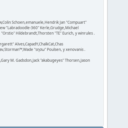
ow,Colin Schoen,emanuele,Hendrik Jan "Compuart"
tthew "Labradoodle-360" Kerle,Grudge,Michael
Orstio" Hildebrandt,Thorsten "TE" Eurich, y winrules .
rgarett" Alves,CapadY,ChalkCat,Chas
av,Storman™,Wade "sησω" Poulsen, y xenovanis .
l,Gary M. Gadsdon,Jack "akabugeyes" Thorsen,Jason