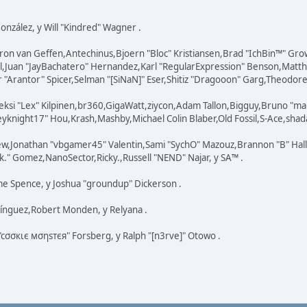
 González, y Will "Kindred" Wagner .
ron van Geffen,Antechinus,Bjoern "Bloc" Kristiansen,Brad "IchBin™" Gr
ovell,Juan "JayBachatero" Hernandez,Karl "RegularExpression" Benson,Ma
"Arantor" Spicer,Selman "[SiNaN]" Eser,Shitiz "Dragooon" Garg,Theodore "
eksi "Lex" Kilpinen,br360,GigaWatt,ziycon,Adam Tallon,Bigguy,Bruno "ma
knight17" Hou,Krash,Mashby,Michael Colin Blaber,Old Fossil,S-Ace,shad
ew,Jonathan "vbgamer45" Valentin,Sami "SychO" Mazouz,Brannon "B" Hal
k." Gomez,NanoSector,Ricky.,Russell "NEND" Najar, y SA™ .
eme Spence, y Joshua "groundup" Dickerson .
ínguez,Robert Monden, y Relyana .
 "cσσкιє мσηѕтєя" Forsberg, y Ralph "[n3rve]" Otowo .