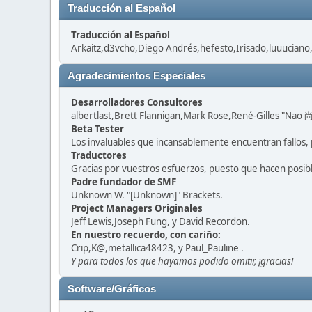
Traducción al Español
Traducción al Español
Arkaitz,d3vcho,Diego Andrés,hefesto,Irisado,luuuciano
Agradecimientos Especiales
Desarrolladores Consultores
albertlast,Brett Flannigan,Mark Rose,René-Gilles "Nao 尚
Beta Tester
Los invaluables que incansablemente encuentran fallos, 
Traductores
Gracias por vuestros esfuerzos, puesto que hacen posib
Padre fundador de SMF
Unknown W. "[Unknown]" Brackets.
Project Managers Originales
Jeff Lewis,Joseph Fung, y David Recordon.
En nuestro recuerdo, con cariño:
Crip,K@,metallica48423, y Paul_Pauline .
Y para todos los que hayamos podido omitir, ¡gracias!
Software/Gráficos